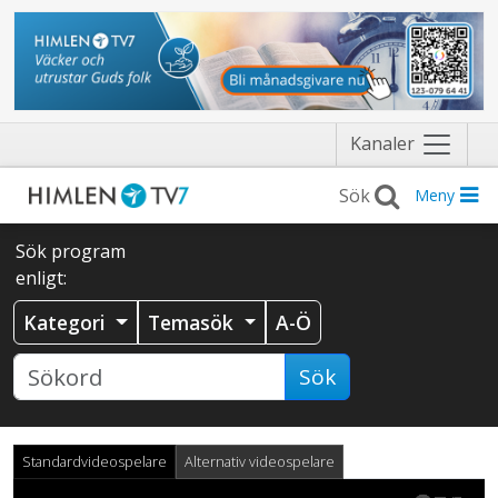
Näytä
Kanaler
valikko
Meny
Sök program
enligt:
Kategori
Temasök
A-Ö
Sök
Standardvideospelare
Alternativ videospelare