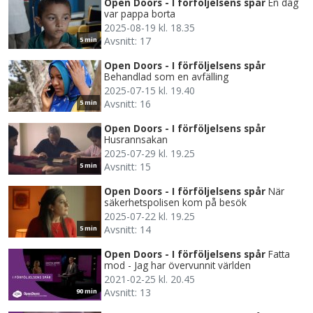
Open Doors - I förföljelsens spår
En dag
var pappa borta
2025-08-19 kl. 18.35
Avsnitt: 17
5 min
Open Doors - I förföljelsens spår
Behandlad som en avfälling
2025-07-15 kl. 19.40
Avsnitt: 16
5 min
Open Doors - I förföljelsens spår
Husrannsakan
2025-07-29 kl. 19.25
Avsnitt: 15
5 min
Open Doors - I förföljelsens spår
När
säkerhetspolisen kom på besök
2025-07-22 kl. 19.25
Avsnitt: 14
5 min
Open Doors - I förföljelsens spår
Fatta
mod - Jag har övervunnit världen
2021-02-25 kl. 20.45
Avsnitt: 13
90 min