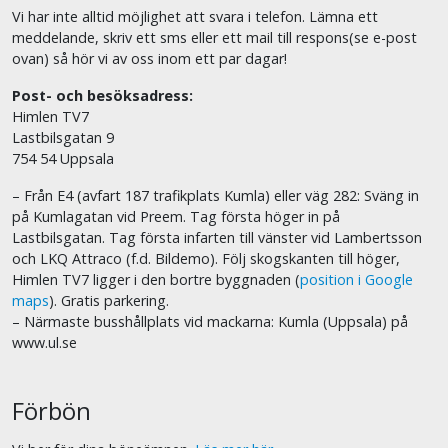
Vi har inte alltid möjlighet att svara i telefon. Lämna ett
meddelande, skriv ett sms eller ett mail till respons(se e-post
ovan) så hör vi av oss inom ett par dagar!
Post- och besöksadress:
Himlen TV7
Lastbilsgatan 9
754 54 Uppsala
– Från E4 (avfart 187 trafikplats Kumla) eller väg 282: Sväng in
på Kumlagatan vid Preem. Tag första höger in på
Lastbilsgatan. Tag första infarten till vänster vid Lambertsson
och LKQ Attraco (f.d. Bildemo). Följ skogskanten till höger,
Himlen TV7 ligger i den bortre byggnaden (
position i Google
maps
). Gratis parkering.
– Närmaste busshållplats vid mackarna: Kumla (Uppsala) på
www.ul.se
Förbön