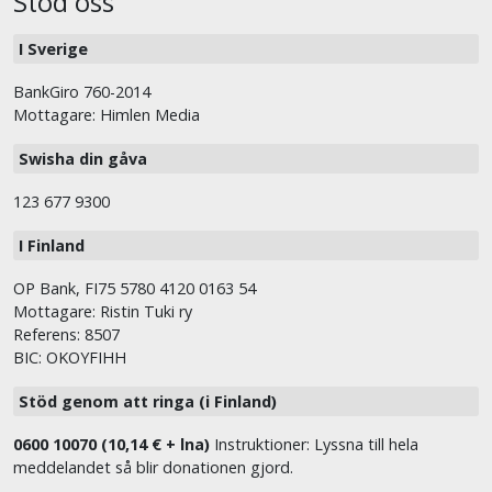
Stöd oss
I Sverige
BankGiro 760-2014
Mottagare: Himlen Media
Swisha din gåva
123 677 9300
I Finland
OP Bank, FI75 5780 4120 0163 54
Mottagare: Ristin Tuki ry
Referens: 8507
BIC: OKOYFIHH
Stöd genom att ringa (i Finland)
0600 10070 (10,14 € + lna)
Instruktioner: Lyssna till hela
meddelandet så blir donationen gjord.