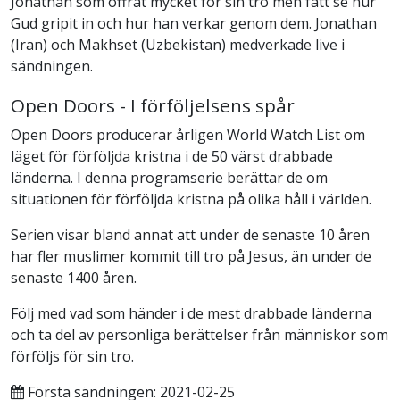
Jonathan som offrat mycket för sin tro men fått se hur
Gud gripit in och hur han verkar genom dem. Jonathan
(Iran) och Makhset (Uzbekistan) medverkade live i
sändningen.
Open Doors - I förföljelsens spår
Open Doors producerar årligen World Watch List om
läget för förföljda kristna i de 50 värst drabbade
länderna. I denna programserie berättar de om
situationen för förföljda kristna på olika håll i världen.
Serien visar bland annat att under de senaste 10 åren
har fler muslimer kommit till tro på Jesus, än under de
senaste 1400 åren.
Följ med vad som händer i de mest drabbade länderna
och ta del av personliga berättelser från människor som
förföljs för sin tro.
Första sändningen: 2021-02-25