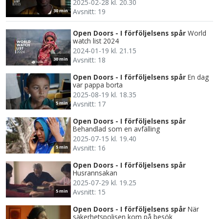
2025-02-28 kl. 20.30
Avsnitt: 19
30 min
Open Doors - I förföljelsens spår
World
watch list 2024
2024-01-19 kl. 21.15
Avsnitt: 18
30 min
Open Doors - I förföljelsens spår
En dag
var pappa borta
2025-08-19 kl. 18.35
Avsnitt: 17
5 min
Open Doors - I förföljelsens spår
Behandlad som en avfälling
2025-07-15 kl. 19.40
Avsnitt: 16
5 min
Open Doors - I förföljelsens spår
Husrannsakan
2025-07-29 kl. 19.25
Avsnitt: 15
5 min
Open Doors - I förföljelsens spår
När
säkerhetspolisen kom på besök