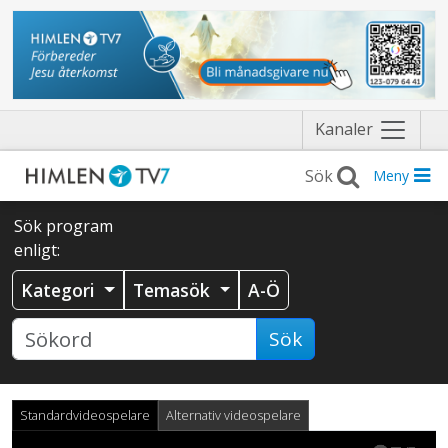
Näytä
Kanaler
valikko
Meny
Sök program
enligt:
Kategori
Temasök
A-Ö
Sök
Standardvideospelare
Alternativ videospelare