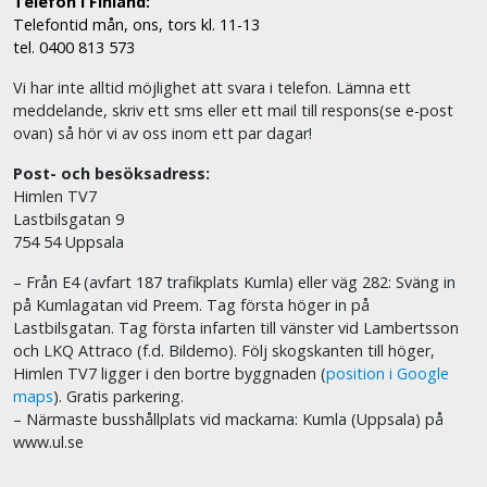
Telefon i Finland:
Telefontid mån, ons, tors kl. 11-13
tel. 0400 813 573
Vi har inte alltid möjlighet att svara i telefon. Lämna ett
meddelande, skriv ett sms eller ett mail till respons(se e-post
ovan) så hör vi av oss inom ett par dagar!
Post- och besöksadress:
Himlen TV7
Lastbilsgatan 9
754 54 Uppsala
– Från E4 (avfart 187 trafikplats Kumla) eller väg 282: Sväng in
på Kumlagatan vid Preem. Tag första höger in på
Lastbilsgatan. Tag första infarten till vänster vid Lambertsson
och LKQ Attraco (f.d. Bildemo). Följ skogskanten till höger,
Himlen TV7 ligger i den bortre byggnaden (
position i Google
maps
). Gratis parkering.
– Närmaste busshållplats vid mackarna: Kumla (Uppsala) på
www.ul.se