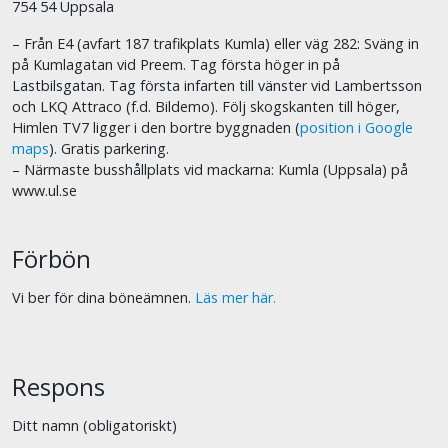
754 54 Uppsala
– Från E4 (avfart 187 trafikplats Kumla) eller väg 282: Sväng in
på Kumlagatan vid Preem. Tag första höger in på
Lastbilsgatan. Tag första infarten till vänster vid Lambertsson
och LKQ Attraco (f.d. Bildemo). Följ skogskanten till höger,
Himlen TV7 ligger i den bortre byggnaden (
position i Google
maps
). Gratis parkering.
– Närmaste busshållplats vid mackarna: Kumla (Uppsala) på
www.ul.se
Förbön
Vi ber för dina böneämnen.
Läs mer här.
Respons
Ditt namn (obligatoriskt)