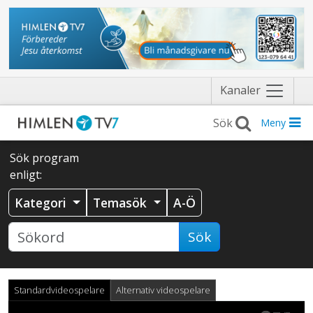
Näytä
Kanaler
valikko
Meny
Sök program
enligt:
Kategori
Temasök
A-Ö
Sök
Standardvideospelare
Alternativ videospelare