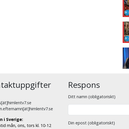
taktuppgifter
Respons
Ditt namn (obligatoriskt)
[ät]himlentv7.se
n.efternamn[ät]himlentv7.se
n i Sverige:
Din epost (obligatoriskt)
tid mån, ons, tors kl. 10-12