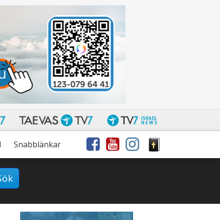
l
Snabblänkar
Sök