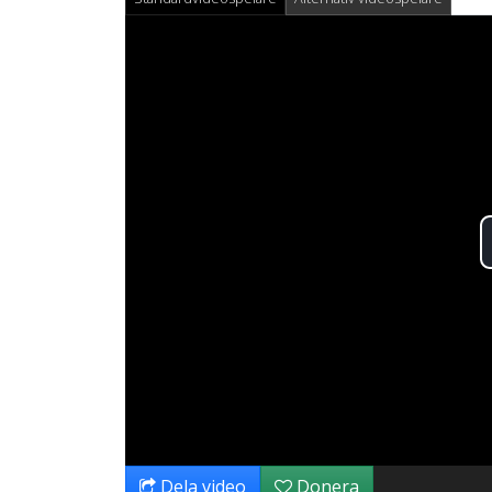
Dela video
Donera