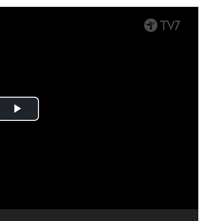
Spela
upp
video