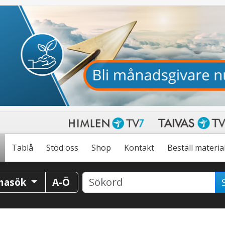
Tablå
Stöd oss
Shop
Kontakt
Beställ materia
masök
A-Ö