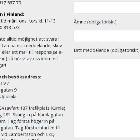
 517 537 70
 i Finland:
tid mån, ons, tors kl. 11-13
Ämne (obligatoriskt)
00 813 573
nte alltid möjlighet att svara i
. Lämna ett meddelande, skriv
Ditt meddelande (obligatoriskt)
eller ett mail till respons(se e-
an) så hör vi av oss inom ett
ar!
och besöksadress:
 TV7
sgatan 9
 Uppsala
E4 (avfart 187 trafikplats Kumla)
äg 282: Sväng in på Kumlagatan
em. Tag första höger in på
sgatan. Tag första infarten till
r vid Lambertsson och LKQ