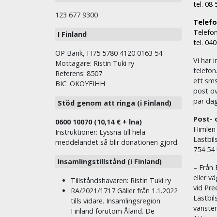
tel. 08
123 677 9300
Telefon
Telefon
I Finland
tel. 04
OP Bank, FI75 5780 4120 0163 54
Vi har i
Mottagare: Ristin Tuki ry
telefon
Referens: 8507
ett sms 
BIC: OKOYFIHH
post ov
par dag
Stöd genom att ringa (i Finland)
Post- 
0600 10070 (10,14 € + lna)
Himlen
Instruktioner: Lyssna till hela
Lastbil
meddelandet så blir donationen gjord.
754 54
Insamlingstillstånd (i Finland)
– Från 
eller v
Tillståndshavaren: Ristin Tuki ry
vid Pre
RA/2021/1717 Gäller från 1.1.2022
Lastbil
tills vidare. Insamlingsregion
vänste
Finland förutom Åland. De