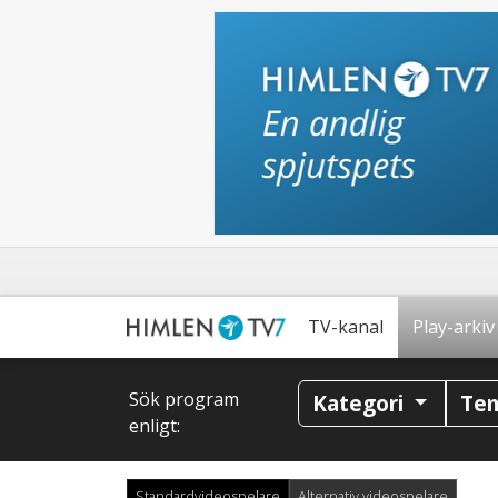
TV-kanal
Play-arkiv
Sök program
Kategori
Te
enligt:
Standardvideospelare
Alternativ videospelare