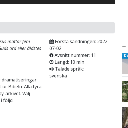
esus mättar fem
Första sändningen: 2022-
 Guds ord eller äldstes
07-02
Avsnitt nummer: 11
D
Längd: 10 min
Talade språk:
svenska
r dramatiseringar
ur Bibeln. Alla fyra
y-arkivet. Välj
 följd.