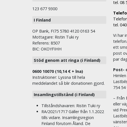
tel. 08
123 677 9300
Telefon
Telefon
I Finland
tel. 04
OP Bank, FI75 5780 4120 0163 54
Vi har i
Mottagare: Ristin Tuki ry
telefon
Referens: 8507
ett sms 
BIC: OKOYFIHH
post ov
par dag
Stöd genom att ringa (i Finland)
Post- 
0600 10070 (10,14 € + lna)
Himlen
Instruktioner: Lyssna till hela
Lastbil
meddelandet så blir donationen gjord.
754 54
Insamlingstillstånd (i Finland)
– Från 
eller v
Tillståndshavaren: Ristin Tuki ry
vid Pre
RA/2021/1717 Gäller från 1.1.2022
Lastbil
tills vidare. Insamlingsregion
vänste
Finland förutom Åland. De