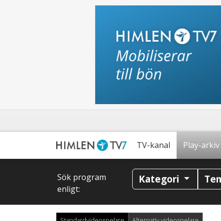
TV-kanal
Play-arkiv
Sök program
Kategori
Te
enligt:
Standardvideospelare
Alternativ videospelare