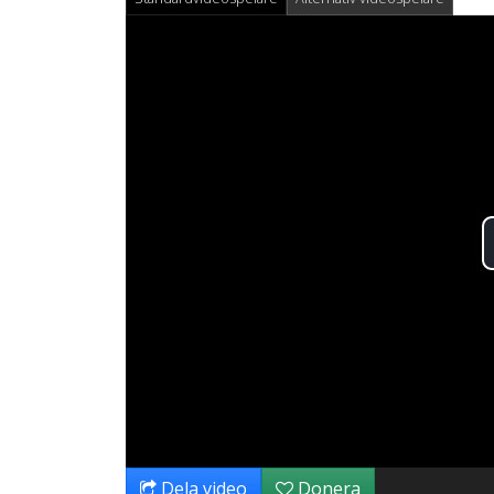
Dela video
Donera