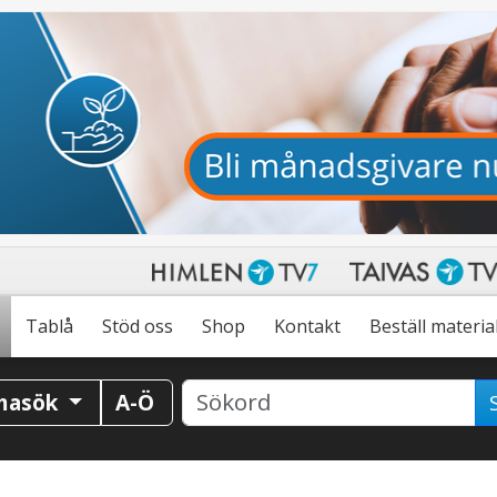
Tablå
Stöd oss
Shop
Kontakt
Beställ materia
masök
A-Ö