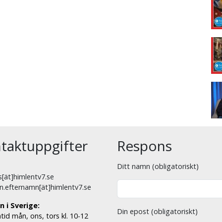
taktuppgifter
Respons
Ditt namn (obligatoriskt)
[ät]himlentv7.se
n.efternamn[ät]himlentv7.se
n i Sverige:
Din epost (obligatoriskt)
tid mån, ons, tors kl. 10-12