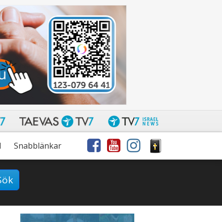
l
Snabblänkar
Sök