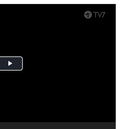
Spela
upp
video