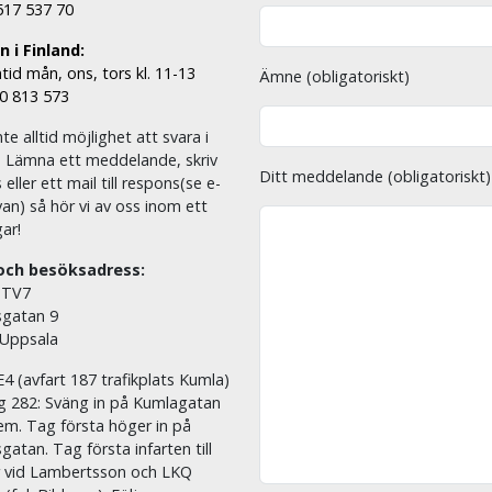
 517 537 70
 i Finland:
tid mån, ons, tors kl. 11-13
Ämne (obligatoriskt)
00 813 573
nte alltid möjlighet att svara i
. Lämna ett meddelande, skriv
Ditt meddelande (obligatoriskt)
eller ett mail till respons(se e-
an) så hör vi av oss inom ett
ar!
och besöksadress:
 TV7
sgatan 9
 Uppsala
E4 (avfart 187 trafikplats Kumla)
äg 282: Sväng in på Kumlagatan
em. Tag första höger in på
sgatan. Tag första infarten till
r vid Lambertsson och LKQ