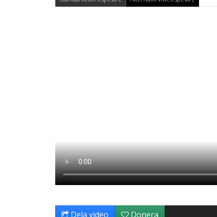
Dela video
Donera