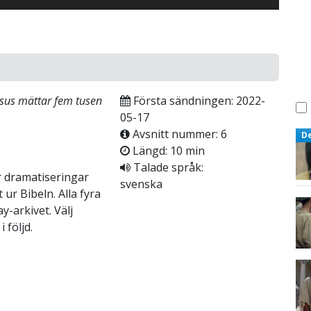
esus mättar fem tusen
Första sändningen: 2022-
05-17
Avsnitt nummer: 6
D
Längd: 10 min
Talade språk:
r dramatiseringar
svenska
ur Bibeln. Alla fyra
y-arkivet. Välj
 följd.