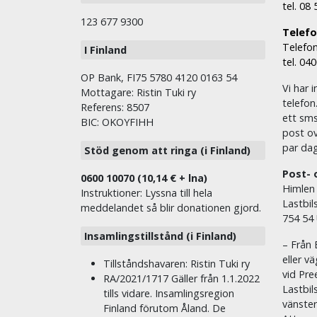
tel. 08
123 677 9300
Telefon
Telefon
I Finland
tel. 04
OP Bank, FI75 5780 4120 0163 54
Vi har i
Mottagare: Ristin Tuki ry
telefon
Referens: 8507
ett sms 
BIC: OKOYFIHH
post ov
par dag
Stöd genom att ringa (i Finland)
Post- 
0600 10070 (10,14 € + lna)
Himlen
Instruktioner: Lyssna till hela
Lastbil
meddelandet så blir donationen gjord.
754 54
Insamlingstillstånd (i Finland)
– Från 
eller v
Tillståndshavaren: Ristin Tuki ry
vid Pre
RA/2021/1717 Gäller från 1.1.2022
Lastbil
tills vidare. Insamlingsregion
vänste
Finland förutom Åland. De