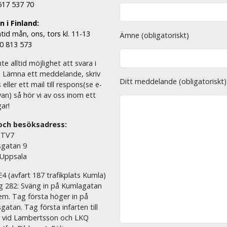
 517 537 70
 i Finland:
tid mån, ons, tors kl. 11-13
Ämne (obligatoriskt)
00 813 573
nte alltid möjlighet att svara i
. Lämna ett meddelande, skriv
Ditt meddelande (obligatoriskt)
eller ett mail till respons(se e-
an) så hör vi av oss inom ett
ar!
och besöksadress:
 TV7
sgatan 9
 Uppsala
E4 (avfart 187 trafikplats Kumla)
äg 282: Sväng in på Kumlagatan
em. Tag första höger in på
sgatan. Tag första infarten till
r vid Lambertsson och LKQ