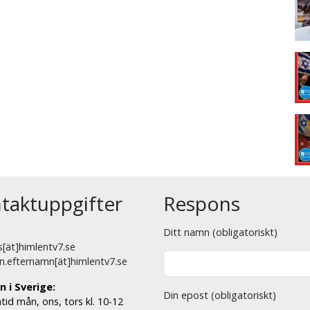
taktuppgifter
Respons
Ditt namn (obligatoriskt)
[ät]himlentv7.se
n.efternamn[ät]himlentv7.se
n i Sverige:
Din epost (obligatoriskt)
tid mån, ons, tors kl. 10-12