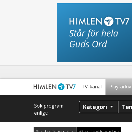
TV-kanal
Play-arkiv
Sök program
Kategori
Te
enligt:
Standardvideospelare
Alternativ videospelare