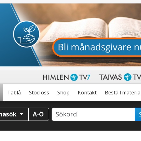
Tablå
Stöd oss
Shop
Kontakt
Beställ materia
masök
A-Ö