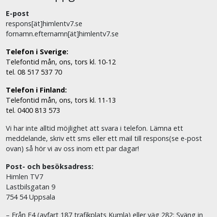
E-post
respons[ät]himlentv7.se
fornamn.efternamn[ät]himlentv7.se
Telefon i Sverige:
Telefontid mån, ons, tors kl. 10-12
tel. 08 517 537 70
Telefon i Finland:
Telefontid mån, ons, tors kl. 11-13
tel. 0400 813 573
Vi har inte alltid möjlighet att svara i telefon. Lämna ett
meddelande, skriv ett sms eller ett mail till respons(se e-post
ovan) så hör vi av oss inom ett par dagar!
Post- och besöksadress:
Himlen TV7
Lastbilsgatan 9
754 54 Uppsala
– Från E4 (avfart 187 trafikplats Kumla) eller väg 282: Sväng in