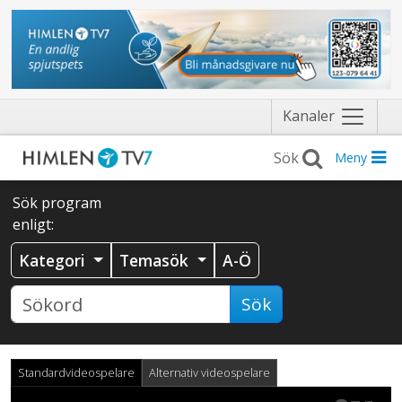
Näytä
Kanaler
valikko
Meny
Sök program
enligt:
Kategori
Temasök
A-Ö
Sök
Standardvideospelare
Alternativ videospelare