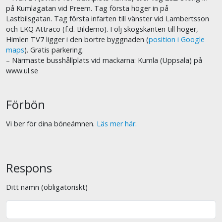
på Kumlagatan vid Preem. Tag första höger in på
Lastbilsgatan. Tag första infarten till vänster vid Lambertsson
och LKQ Attraco (f.d. Bildemo). Följ skogskanten till höger,
Himlen TV7 ligger i den bortre byggnaden (
position i Google
maps
). Gratis parkering.
– Närmaste busshållplats vid mackarna: Kumla (Uppsala) på
www.ul.se
Förbön
Vi ber för dina böneämnen.
Läs mer här.
Respons
Ditt namn (obligatoriskt)