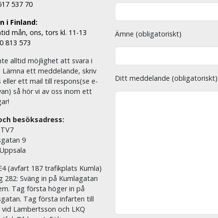
 517 537 70
 i Finland:
tid mån, ons, tors kl. 11-13
Ämne (obligatoriskt)
00 813 573
nte alltid möjlighet att svara i
. Lämna ett meddelande, skriv
Ditt meddelande (obligatoriskt)
eller ett mail till respons(se e-
an) så hör vi av oss inom ett
ar!
och besöksadress:
 TV7
sgatan 9
 Uppsala
E4 (avfart 187 trafikplats Kumla)
äg 282: Sväng in på Kumlagatan
em. Tag första höger in på
sgatan. Tag första infarten till
r vid Lambertsson och LKQ