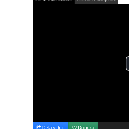
Dela video
Donera