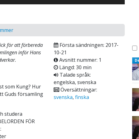
ommer
ick för att förbereda
Första sändningen: 2017-
mlingen inför Hans
10-21
verkar.
Avsnitt nummer: 1
D
Längd: 30 min
Talade språk:
engelska, svenska
mst som Kung? Hur
Översättningar:
tt Guds församling
svenska
,
finska
h studera
BIBELORDEN FÖR
:
ter