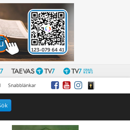
l
Snabblänkar
Sök