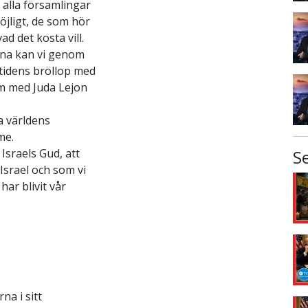
 alla församlingar
jligt, de som hör
d det kosta vill.
erna kan vi genom
mtidens bröllop med
em med Juda Lejon
a världens
me.
Israels Gud, att
S
Israel och som vi
ar blivit vår
na i sitt