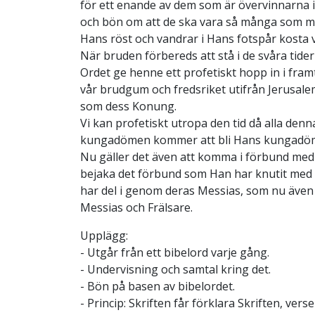
för ett enande av dem som är övervinnarna i
och bön om att de ska vara så många som mö
Hans röst och vandrar i Hans fotspår kosta va
När bruden förbereds att stå i de svåra tid
Ordet ge henne ett profetiskt hopp in i fra
vår brudgum och fredsriket utifrån Jerusal
som dess Konung.
Vi kan profetiskt utropa den tid då alla denn
kungadömen kommer att bli Hans kungadö
Nu gäller det även att komma i förbund med 
bejaka det förbund som Han har knutit med 
har del i genom deras Messias, som nu även h
Messias och Frälsare.
Upplägg:
- Utgår från ett bibelord varje gång.
- Undervisning och samtal kring det.
- Bön på basen av bibelordet.
- Princip: Skriften får förklara Skriften, verser