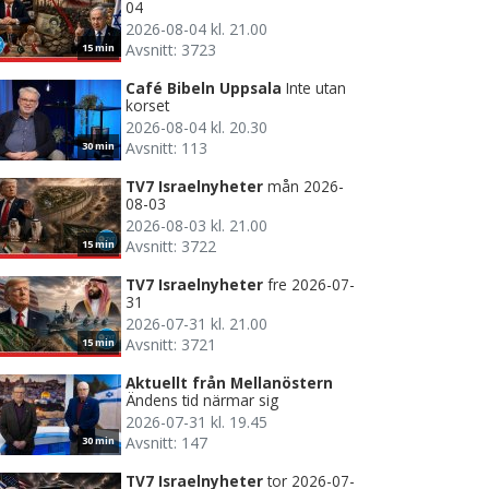
04
2026-08-04 kl. 21.00
Avsnitt: 3723
15 min
Café Bibeln Uppsala
Inte utan
korset
2026-08-04 kl. 20.30
Avsnitt: 113
30 min
TV7 Israelnyheter
mån 2026-
08-03
2026-08-03 kl. 21.00
Avsnitt: 3722
15 min
TV7 Israelnyheter
fre 2026-07-
31
2026-07-31 kl. 21.00
Avsnitt: 3721
15 min
Aktuellt från Mellanöstern
Ändens tid närmar sig
2026-07-31 kl. 19.45
Avsnitt: 147
30 min
TV7 Israelnyheter
tor 2026-07-