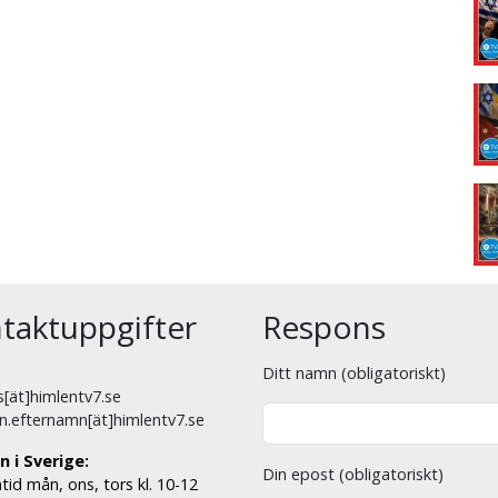
taktuppgifter
Respons
Ditt namn (obligatoriskt)
[ät]himlentv7.se
n.efternamn[ät]himlentv7.se
n i Sverige:
Din epost (obligatoriskt)
tid mån, ons, tors kl. 10-12