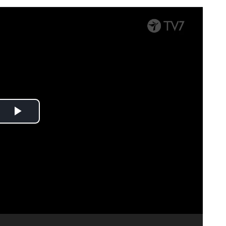
Spela
upp
video