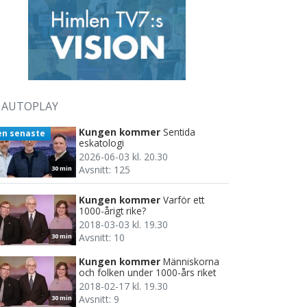
AUTOPLAY
Kungen kommer
Sentida
en senaste
eskatologi
2026-06-03 kl. 20.30
Avsnitt: 125
30 min
Kungen kommer
Varför ett
1000-årigt rike?
2018-03-03 kl. 19.30
Avsnitt: 10
30 min
Kungen kommer
Människorna
och folken under 1000-års riket
2018-02-17 kl. 19.30
Avsnitt: 9
30 min