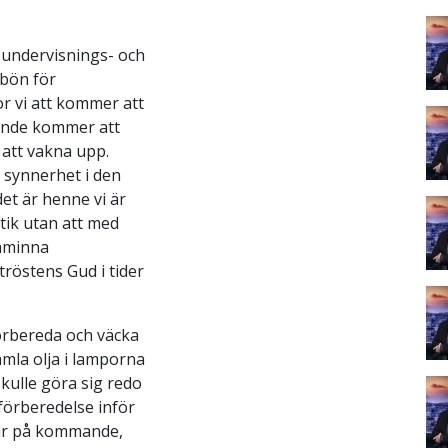
 undervisnings- och
 bön för
or vi att kommer att
 Ande kommer att
 att vakna upp.
i synnerhet i den
et är henne vi är
tik utan att med
påminna
röstens Gud i tider
förbereda och väcka
amla olja i lamporna
skulle göra sig redo
 förberedelse inför
 är på kommande,