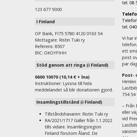
tel. 08
123 677 9300
Telefon
Telefon
I Finland
tel. 04
OP Bank, FI75 5780 4120 0163 54
Vi har i
Mottagare: Ristin Tuki ry
telefon
Referens: 8507
ett sms 
BIC: OKOYFIHH
post ov
par dag
Stöd genom att ringa (i Finland)
Post- 
0600 10070 (10,14 € + lna)
Himlen
Instruktioner: Lyssna till hela
Lastbil
meddelandet så blir donationen gjord.
754 54
Insamlingstillstånd (i Finland)
– Från 
eller v
Tillståndshavaren: Ristin Tuki ry
vid Pre
RA/2021/1717 Gäller från 1.1.2022
Lastbil
tills vidare. Insamlingsregion
vänste
Finland förutom Åland. De