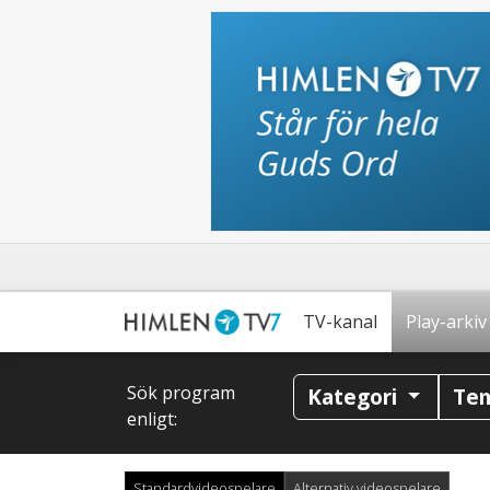
TV-kanal
Play-arkiv
Sök program
Kategori
Te
enligt:
Standardvideospelare
Alternativ videospelare