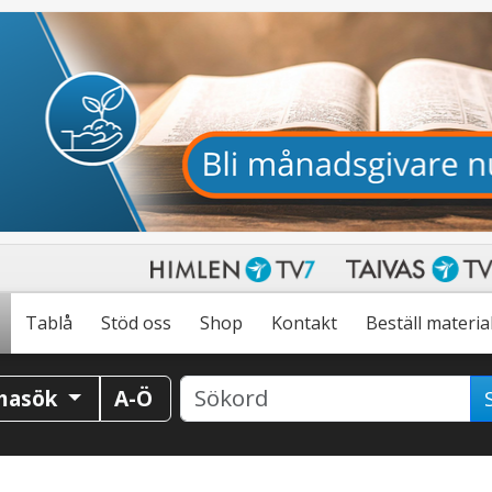
Tablå
Stöd oss
Shop
Kontakt
Beställ materia
masök
A-Ö