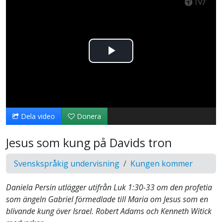
Spela
upp
video
Dela video
Donera
Jesus som kung på Davids tron
Svenskspråkig undervisning
Kungen kommer
Daniela Persin utlägger utifrån Luk 1:30-33 om den profetia
som ängeln Gabriel förmedlade till Maria om Jesus som en
blivande kung över Israel. Robert Adams och Kenneth Witick