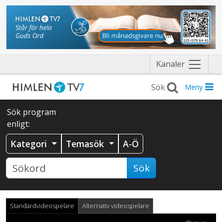
Näytä
Kanaler
valikko
Meny
Sök program
enligt:
Kategori
Temasök
A-Ö
Sök
Standardvideospelare
Alternativ videospelare