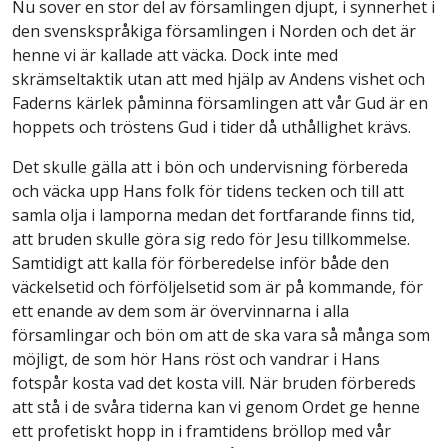
Nu sover en stor del av församlingen djupt, i synnerhet i
den svenskspråkiga församlingen i Norden och det är
henne vi är kallade att väcka. Dock inte med
skrämseltaktik utan att med hjälp av Andens vishet och
Faderns kärlek påminna församlingen att vår Gud är en
hoppets och tröstens Gud i tider då uthållighet krävs.
Det skulle gälla att i bön och undervisning förbereda
och väcka upp Hans folk för tidens tecken och till att
samla olja i lamporna medan det fortfarande finns tid,
att bruden skulle göra sig redo för Jesu tillkommelse.
Samtidigt att kalla för förberedelse inför både den
väckelsetid och förföljelsetid som är på kommande, för
ett enande av dem som är övervinnarna i alla
församlingar och bön om att de ska vara så många som
möjligt, de som hör Hans röst och vandrar i Hans
fotspår kosta vad det kosta vill. När bruden förbereds
att stå i de svåra tiderna kan vi genom Ordet ge henne
ett profetiskt hopp in i framtidens bröllop med vår