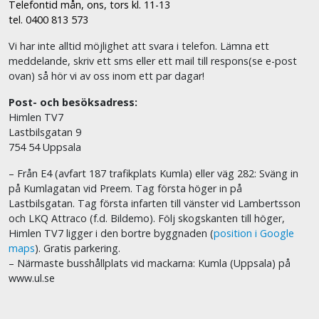
Telefontid mån, ons, tors kl. 11-13
tel. 0400 813 573
Vi har inte alltid möjlighet att svara i telefon. Lämna ett
meddelande, skriv ett sms eller ett mail till respons(se e-post
ovan) så hör vi av oss inom ett par dagar!
Post- och besöksadress:
Himlen TV7
Lastbilsgatan 9
754 54 Uppsala
– Från E4 (avfart 187 trafikplats Kumla) eller väg 282: Sväng in
på Kumlagatan vid Preem. Tag första höger in på
Lastbilsgatan. Tag första infarten till vänster vid Lambertsson
och LKQ Attraco (f.d. Bildemo). Följ skogskanten till höger,
Himlen TV7 ligger i den bortre byggnaden (
position i Google
maps
). Gratis parkering.
– Närmaste busshållplats vid mackarna: Kumla (Uppsala) på
www.ul.se