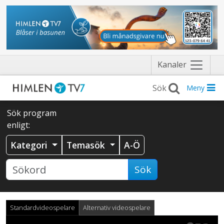
Näytä
Kanaler
valikko
Meny
Sök program
enligt:
Kategori
Temasök
A-Ö
Sök
Standardvideospelare
Alternativ videospelare