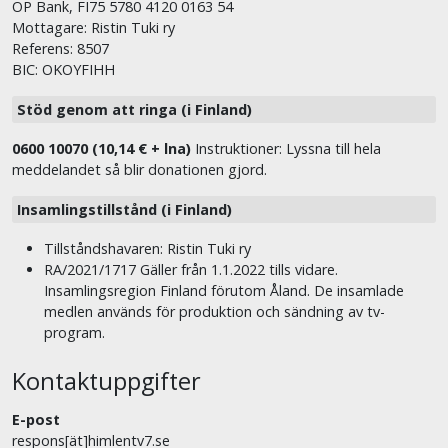
OP Bank, FI75 5780 4120 0163 54
Mottagare: Ristin Tuki ry
Referens: 8507
BIC: OKOYFIHH
Stöd genom att ringa (i Finland)
0600 10070 (10,14 € + lna)
Instruktioner: Lyssna till hela
meddelandet så blir donationen gjord.
Insamlingstillstånd (i Finland)
Tillståndshavaren: Ristin Tuki ry
RA/2021/1717 Gäller från 1.1.2022 tills vidare.
Insamlingsregion Finland förutom Åland. De insamlade
medlen används för produktion och sändning av tv-
program.
Kontaktuppgifter
E-post
respons[ät]himlentv7.se