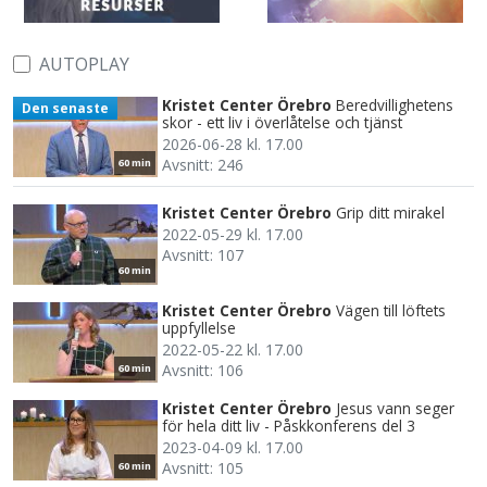
AUTOPLAY
Kristet Center Örebro
Beredvillighetens
Den senaste
skor - ett liv i överlåtelse och tjänst
2026-06-28 kl. 17.00
Avsnitt: 246
60 min
Kristet Center Örebro
Grip ditt mirakel
2022-05-29 kl. 17.00
Avsnitt: 107
60 min
Kristet Center Örebro
Vägen till löftets
uppfyllelse
2022-05-22 kl. 17.00
Avsnitt: 106
60 min
Kristet Center Örebro
Jesus vann seger
för hela ditt liv - Påskkonferens del 3
2023-04-09 kl. 17.00
Avsnitt: 105
60 min