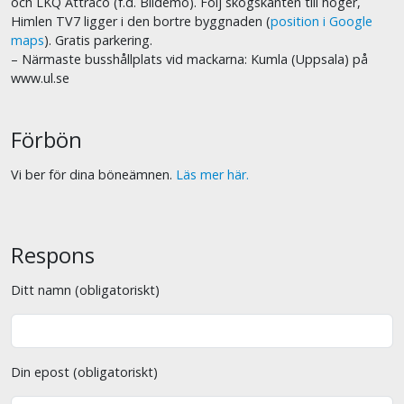
och LKQ Attraco (f.d. Bildemo). Följ skogskanten till höger,
Himlen TV7 ligger i den bortre byggnaden (
position i Google
maps
). Gratis parkering.
– Närmaste busshållplats vid mackarna: Kumla (Uppsala) på
www.ul.se
Förbön
Vi ber för dina böneämnen.
Läs mer här.
Respons
Ditt namn (obligatoriskt)
Din epost (obligatoriskt)