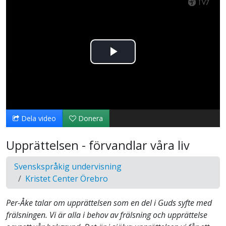
Spela
upp
video
Dela video
Donera
Upprättelsen - förvandlar våra liv
Svenskspråkig undervisning
Kristet Center Örebro
Per-Åke talar om upprättelsen som en del i Guds syfte med
frälsningen. Vi är alla i behov av frälsning och upprättelse