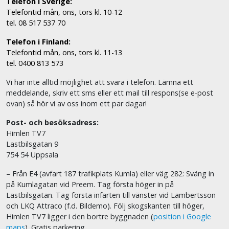
Telefon i Sverige:
Telefontid mån, ons, tors kl. 10-12
tel. 08 517 537 70
Telefon i Finland:
Telefontid mån, ons, tors kl. 11-13
tel. 0400 813 573
Vi har inte alltid möjlighet att svara i telefon. Lämna ett
meddelande, skriv ett sms eller ett mail till respons(se e-post
ovan) så hör vi av oss inom ett par dagar!
Post- och besöksadress:
Himlen TV7
Lastbilsgatan 9
754 54 Uppsala
– Från E4 (avfart 187 trafikplats Kumla) eller väg 282: Sväng in
på Kumlagatan vid Preem. Tag första höger in på
Lastbilsgatan. Tag första infarten till vänster vid Lambertsson
och LKQ Attraco (f.d. Bildemo). Följ skogskanten till höger,
Himlen TV7 ligger i den bortre byggnaden (
position i Google
maps
). Gratis parkering.