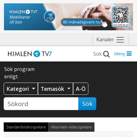
Näytä
Kanaler
valikko
Meny
Sök program
enligt:
Kategori
Temasök
A-Ö
Sök
Standardvideospelare
Alternativ videospelare