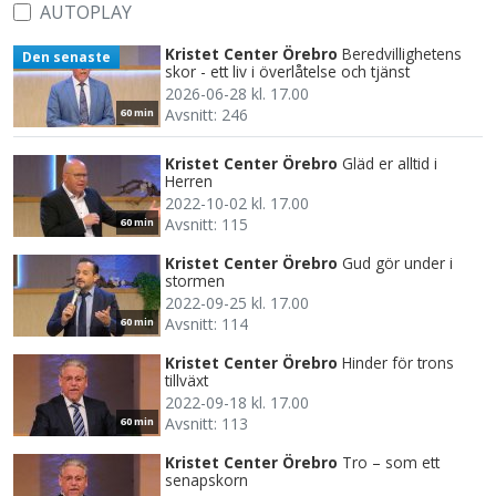
AUTOPLAY
Kristet Center Örebro
Beredvillighetens
Den senaste
skor - ett liv i överlåtelse och tjänst
2026-06-28 kl. 17.00
Avsnitt: 246
60 min
Kristet Center Örebro
Gläd er alltid i
Herren
2022-10-02 kl. 17.00
Avsnitt: 115
60 min
Kristet Center Örebro
Gud gör under i
stormen
2022-09-25 kl. 17.00
Avsnitt: 114
60 min
Kristet Center Örebro
Hinder för trons
tillväxt
2022-09-18 kl. 17.00
Avsnitt: 113
60 min
Kristet Center Örebro
Tro – som ett
senapskorn