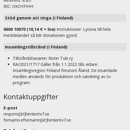
Referens: 8507
BIC: OKOYFIHH
Stöd genom att ringa (i Finland)
0600 10070 (10,14 € + lna)
Instruktioner: Lyssna till hela
meddelandet så blir donationen gjord.
Insamlingstillstånd (i Finland)
Tillståndshavaren: Ristin Tuki ry
RA/2021/1717 Gäller från 1.1.2022 tills vidare.
Insamlingsregion Finland förutom Åland. De insamlade
medlen används för produktion och sändning av tv-
program.
Kontaktuppgifter
E-post
respons[ät]himlentv7.se
fornamn.efternamn[ät]himlentv7.se