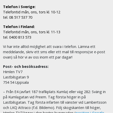
Telefon i Sverige:
Telefontid mån, ons, tors kl. 10-12
tel. 08 517 537 70
Telefon i Finland:
Telefontid mån, ons, tors kl. 11-13
tel. 0400 813 573
Vi har inte alltid möjlighet att svara i telefon. Lämna ett
meddelande, skriv ett sms eller ett mail till respons(se e-post
ovan) så hör vi av oss inom ett par dagar!
Post- och besöksadress:
Himlen TV7
Lastbilsgatan 9
754 54 Uppsala
– Från E4 (avfart 187 trafikplats Kumla) eller väg 282: Sväng in
på Kumlagatan vid Preem. Tag första höger in på
Lastbilsgatan. Tag första infarten till vänster vid Lambertsson
och LKQ Attraco (f.d. Bildemo). Följ skogskanten till höger,
Himlen TV7 ligger i den bortre byggnaden (
position i Google