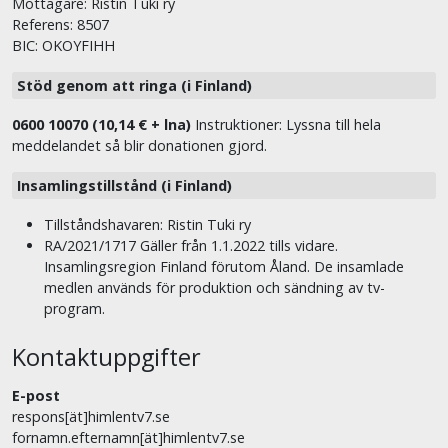
Mottagare: Ristin Tuki ry
Referens: 8507
BIC: OKOYFIHH
Stöd genom att ringa (i Finland)
0600 10070 (10,14 € + lna)
Instruktioner: Lyssna till hela
meddelandet så blir donationen gjord.
Insamlingstillstånd (i Finland)
Tillståndshavaren: Ristin Tuki ry
RA/2021/1717 Gäller från 1.1.2022 tills vidare.
Insamlingsregion Finland förutom Åland. De insamlade
medlen används för produktion och sändning av tv-
program.
Kontaktuppgifter
E-post
respons[ät]himlentv7.se
fornamn.efternamn[ät]himlentv7.se