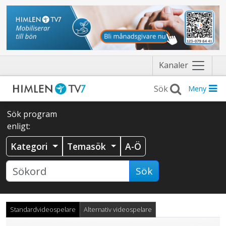
Näytä
Kanaler
valikko
Meny
Sök program
enligt:
Kategori
Temasök
A-Ö
Sök
Standardvideospelare
Alternativ videospelare