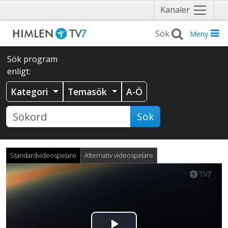
Näytä
Kanaler
valikko
Meny
Sök program
enligt:
Kategori
Temasök
A-Ö
Sök
Standardvideospelare
Alternativ videospelare