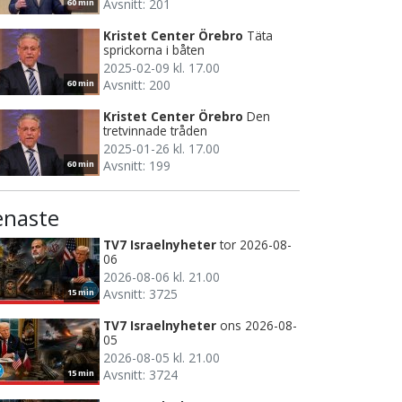
Avsnitt: 201
60 min
Kristet Center Örebro
Täta
sprickorna i båten
2025-02-09 kl. 17.00
Avsnitt: 200
60 min
Kristet Center Örebro
Den
tretvinnade tråden
2025-01-26 kl. 17.00
Avsnitt: 199
60 min
enaste
TV7 Israelnyheter
tor 2026-08-
06
2026-08-06 kl. 21.00
Avsnitt: 3725
15 min
TV7 Israelnyheter
ons 2026-08-
05
2026-08-05 kl. 21.00
Avsnitt: 3724
15 min