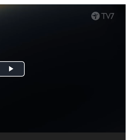
Spela
upp
video