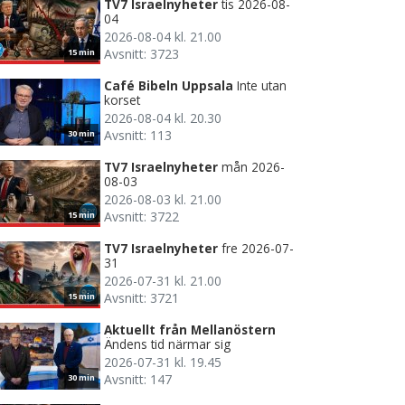
TV7 Israelnyheter
tis 2026-08-
04
2026-08-04 kl. 21.00
Avsnitt: 3723
15 min
Café Bibeln Uppsala
Inte utan
korset
2026-08-04 kl. 20.30
Avsnitt: 113
30 min
TV7 Israelnyheter
mån 2026-
08-03
2026-08-03 kl. 21.00
Avsnitt: 3722
15 min
TV7 Israelnyheter
fre 2026-07-
31
2026-07-31 kl. 21.00
Avsnitt: 3721
15 min
Aktuellt från Mellanöstern
Ändens tid närmar sig
2026-07-31 kl. 19.45
Avsnitt: 147
30 min