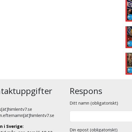
taktuppgifter
Respons
Ditt namn (obligatoriskt)
[ät]himlentv7.se
n.efternamn[ät]himlentv7.se
n i Sverige:
Din epost (obligatoriskt)