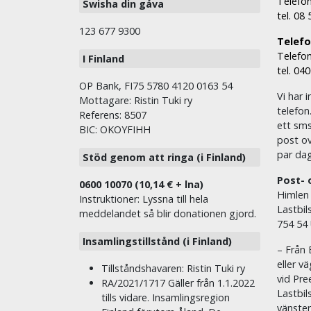
Telefon
Swisha din gåva
tel. 08
123 677 9300
Telefon
Telefon
I Finland
tel. 04
OP Bank, FI75 5780 4120 0163 54
Vi har i
Mottagare: Ristin Tuki ry
telefon
Referens: 8507
ett sms 
BIC: OKOYFIHH
post ov
par dag
Stöd genom att ringa (i Finland)
Post- 
0600 10070 (10,14 € + lna)
Himlen
Instruktioner: Lyssna till hela
Lastbil
meddelandet så blir donationen gjord.
754 54
Insamlingstillstånd (i Finland)
– Från 
eller v
Tillståndshavaren: Ristin Tuki ry
vid Pre
RA/2021/1717 Gäller från 1.1.2022
Lastbil
tills vidare. Insamlingsregion
vänste