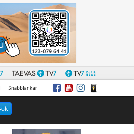
l
Snabblänkar
Sök