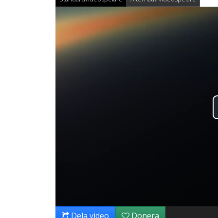
Dela video
Donera