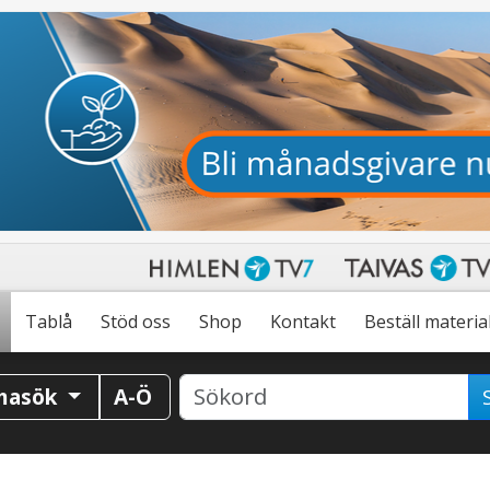
Tablå
Stöd oss
Shop
Kontakt
Beställ materia
masök
A-Ö