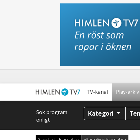
TV-kanal
Play-arkiv
Sök program
Kategori
Te
enligt:
Standardvideospelare
Alternativ videospelare