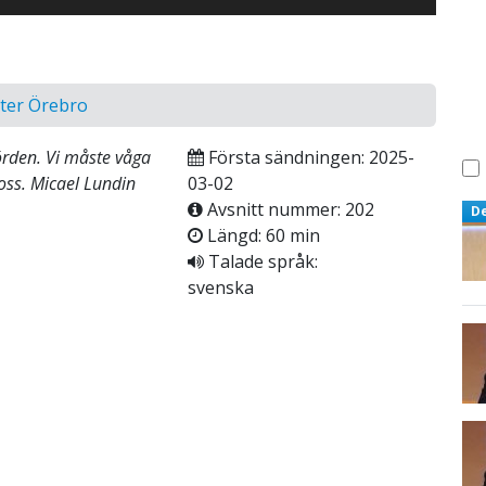
nter Örebro
örden. Vi måste våga
Första sändningen: 2025-
oss. Micael Lundin
03-02
Avsnitt nummer: 202
D
Längd: 60 min
Talade språk:
svenska