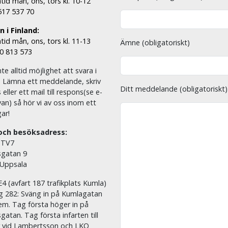
tid mån, ons, tors kl. 10-12
 517 537 70
 i Finland:
tid mån, ons, tors kl. 11-13
Ämne (obligatoriskt)
00 813 573
nte alltid möjlighet att svara i
. Lämna ett meddelande, skriv
Ditt meddelande (obligatoriskt)
eller ett mail till respons(se e-
an) så hör vi av oss inom ett
ar!
och besöksadress:
 TV7
sgatan 9
 Uppsala
E4 (avfart 187 trafikplats Kumla)
äg 282: Sväng in på Kumlagatan
em. Tag första höger in på
sgatan. Tag första infarten till
r vid Lambertsson och LKQ