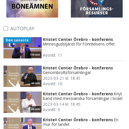
AUTOPLAY
Kristet Center Örebro - konferens
Den senaste
Minnesgudstjänst för Förintelsens offer
-
Avsnitt: 11
115 min
Kristet Center Örebro - konferens
Genombrottsförsamlingar
2023-03-21 kl. 18.45
Avsnitt: 10
60 min
Kristet Center Örebro - konferens
Knyt
band med messianska församlingar i Israel
2023-03-14 kl. 18.45
Avsnitt: 9
60 min
Kristet Center Örebro - konferens
En
mur för landet