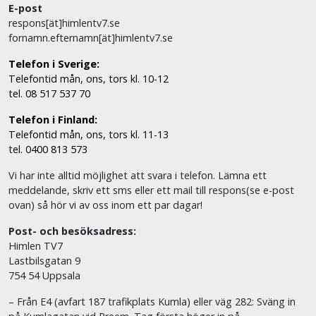
E-post
respons[ät]himlentv7.se
fornamn.efternamn[ät]himlentv7.se
Telefon i Sverige:
Telefontid mån, ons, tors kl. 10-12
tel. 08 517 537 70
Telefon i Finland:
Telefontid mån, ons, tors kl. 11-13
tel. 0400 813 573
Vi har inte alltid möjlighet att svara i telefon. Lämna ett
meddelande, skriv ett sms eller ett mail till respons(se e-post
ovan) så hör vi av oss inom ett par dagar!
Post- och besöksadress:
Himlen TV7
Lastbilsgatan 9
754 54 Uppsala
– Från E4 (avfart 187 trafikplats Kumla) eller väg 282: Sväng in