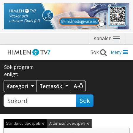
Näytä
Kanaler
valikko
Meny
Sök program
enligt:
Kategori
Temasök
A-Ö
Sök
Standardvideospelare
Alternativ videospelare