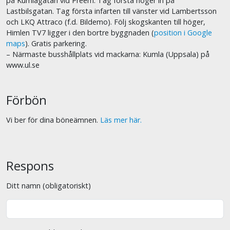
på Kumlagatan vid Preem. Tag första höger in på
Lastbilsgatan. Tag första infarten till vänster vid Lambertsson
och LKQ Attraco (f.d. Bildemo). Följ skogskanten till höger,
Himlen TV7 ligger i den bortre byggnaden (
position i Google
maps
). Gratis parkering.
– Närmaste busshållplats vid mackarna: Kumla (Uppsala) på
www.ul.se
Förbön
Vi ber för dina böneämnen.
Läs mer här.
Respons
Ditt namn (obligatoriskt)