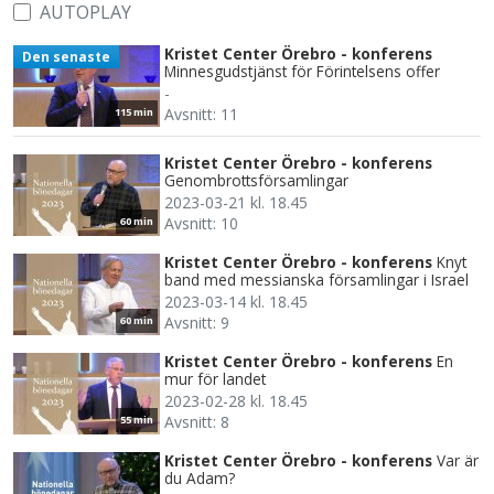
AUTOPLAY
Kristet Center Örebro - konferens
Den senaste
Minnesgudstjänst för Förintelsens offer
-
Avsnitt: 11
115 min
Kristet Center Örebro - konferens
Genombrottsförsamlingar
2023-03-21 kl. 18.45
Avsnitt: 10
60 min
Kristet Center Örebro - konferens
Knyt
band med messianska församlingar i Israel
2023-03-14 kl. 18.45
Avsnitt: 9
60 min
Kristet Center Örebro - konferens
En
mur för landet
2023-02-28 kl. 18.45
Avsnitt: 8
55 min
Kristet Center Örebro - konferens
Var är
du Adam?