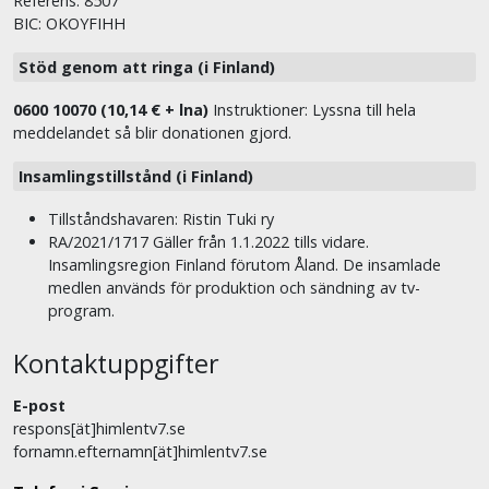
Referens: 8507
BIC: OKOYFIHH
Stöd genom att ringa (i Finland)
0600 10070 (10,14 € + lna)
Instruktioner: Lyssna till hela
meddelandet så blir donationen gjord.
Insamlingstillstånd (i Finland)
Tillståndshavaren: Ristin Tuki ry
RA/2021/1717 Gäller från 1.1.2022 tills vidare.
Insamlingsregion Finland förutom Åland. De insamlade
medlen används för produktion och sändning av tv-
program.
Kontaktuppgifter
E-post
respons[ät]himlentv7.se
fornamn.efternamn[ät]himlentv7.se