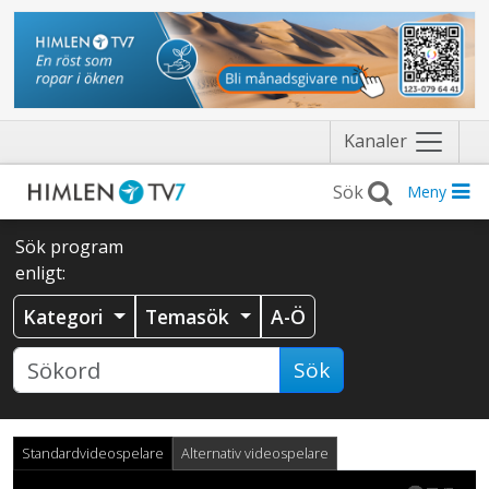
Näytä
Kanaler
valikko
Meny
Sök program
enligt:
Kategori
Temasök
A-Ö
Sök
Standardvideospelare
Alternativ videospelare