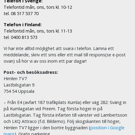
Telefon i Sverige:
Telefontid mån, ons, tors kl. 10-12
tel. 08 517 537 70
Telefon i Finland:
Telefontid mån, ons, tors kl. 11-13
tel. 0400 813 573
Vi har inte alltid möjlighet att svara i telefon. Lämna ett
meddelande, skriv ett sms eller ett mail till respons(se e-post
ovan) så hör vi av oss inom ett par dagar!
Post- och besöksadress:
Himlen TV7
Lastbilsgatan 9
754 54 Uppsala
– Från E4 (avfart 187 trafikplats Kumla) eller väg 282: Sväng in
på Kumlagatan vid Preem. Tag första höger in på
Lastbilsgatan. Tag första infarten till vänster vid Lambertsson
och LKQ Attraco (f.d. Bildemo). Följ skogskanten till höger,
Himlen TV7 ligger i den bortre byggnaden (
position i Google
maps
). Gratis parkering.