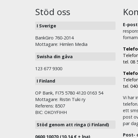
Stöd oss
Kon
E-post
I Sverige
respons
fornam
BankGiro 760-2014
Mottagare: Himlen Media
Telefo
Telefon
Swisha din gåva
tel. 08
123 677 9300
Telefon
Telefon
I Finland
tel. 04
OP Bank, FI75 5780 4120 0163 54
Vi har i
Mottagare: Ristin Tuki ry
telefon
Referens: 8507
ett sms 
BIC: OKOYFIHH
post ov
par dag
Stöd genom att ringa (i Finland)
Post- 
0600 10070 (10,14 € + lna)