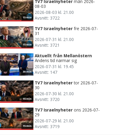
TV7 Israelnyheter
mån 2026-
08-03
2026-08-03 kl. 21.00
Avsnitt: 3722
15 min
TV7 Israelnyheter
fre 2026-07-
31
2026-07-31 kl. 21.00
Avsnitt: 3721
15 min
Aktuellt från Mellanöstern
Ändens tid närmar sig
2026-07-31 kl. 19.45
Avsnitt: 147
30 min
TV7 Israelnyheter
tor 2026-07-
30
2026-07-30 kl. 21.00
Avsnitt: 3720
15 min
TV7 Israelnyheter
ons 2026-07-
29
2026-07-29 kl. 21.00
Avsnitt: 3719
15 min