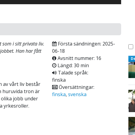
som i sitt privata liv.
Första sändningen: 2025-
obbet. Han har fått
06-18
Avsnitt nummer: 16
D
Längd: 30 min
Talade språk:
finska
 av vårt liv består
Översättningar:
n huruvida tron är
finska
,
svenska
a olika jobb under
ka yrkesroller.