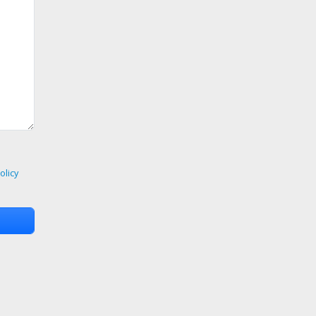
olicy