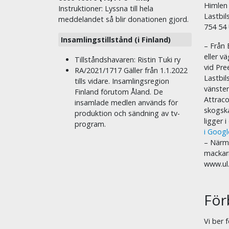
Himlen
Instruktioner: Lyssna till hela
Lastbil
meddelandet så blir donationen gjord.
754 54
Insamlingstillstånd (i Finland)
– Från 
eller v
Tillståndshavaren: Ristin Tuki ry
vid Pre
RA/2021/1717 Gäller från 1.1.2022
Lastbil
tills vidare. Insamlingsregion
vänste
Finland förutom Åland. De
Attraco
insamlade medlen används för
skogska
produktion och sändning av tv-
ligger 
program.
i Goog
– Närma
mackar
www.ul
För
Vi ber