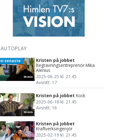
AUTOPLAY
Kristen på jobbet
en senaste
Begravningsentreprenör Mika
Alenius
2025-06-25 kl. 21.45
30 min
Avsnitt: 17
Kristen på jobbet
Kock
2025-06-18 kl. 21.45
Avsnitt: 16
30 min
Kristen på jobbet
Kraftverksingenjör
2025-02-19 kl. 21.45