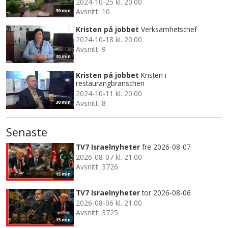
2024-10-25 kl. 20.00
Avsnitt: 10
30 min
Kristen på jobbet
Verksamhetschef
2024-10-18 kl. 20.00
Avsnitt: 9
30 min
Kristen på jobbet
Kristen i
restaurangbranschen
2024-10-11 kl. 20.00
Avsnitt: 8
30 min
Senaste
TV7 Israelnyheter
fre 2026-08-07
2026-08-07 kl. 21.00
Avsnitt: 3726
15 min
TV7 Israelnyheter
tor 2026-08-06
2026-08-06 kl. 21.00
Avsnitt: 3725
15 min