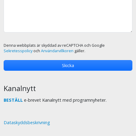
Denna webbplats är skyddad av reCAPTCHA och Google
Sekretesspolicy
och
Användarvillkoren
gäller.
Kanalnytt
BESTÄLL
e-brevet Kanalnytt med programnyheter.
Dataskyddsbeskrivning