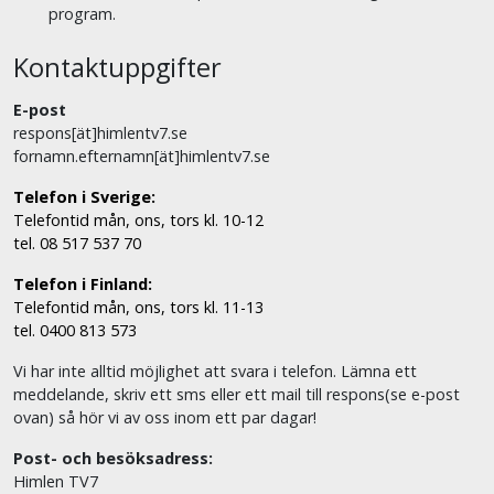
program.
Kontaktuppgifter
E-post
respons[ät]himlentv7.se
fornamn.efternamn[ät]himlentv7.se
Telefon i Sverige:
Telefontid mån, ons, tors kl. 10-12
tel. 08 517 537 70
Telefon i Finland:
Telefontid mån, ons, tors kl. 11-13
tel. 0400 813 573
Vi har inte alltid möjlighet att svara i telefon. Lämna ett
meddelande, skriv ett sms eller ett mail till respons(se e-post
ovan) så hör vi av oss inom ett par dagar!
Post- och besöksadress:
Himlen TV7