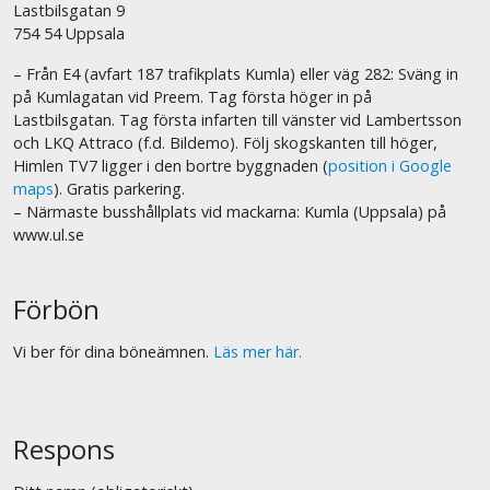
Lastbilsgatan 9
754 54 Uppsala
– Från E4 (avfart 187 trafikplats Kumla) eller väg 282: Sväng in
på Kumlagatan vid Preem. Tag första höger in på
Lastbilsgatan. Tag första infarten till vänster vid Lambertsson
och LKQ Attraco (f.d. Bildemo). Följ skogskanten till höger,
Himlen TV7 ligger i den bortre byggnaden (
position i Google
maps
). Gratis parkering.
– Närmaste busshållplats vid mackarna: Kumla (Uppsala) på
www.ul.se
Förbön
Vi ber för dina böneämnen.
Läs mer här.
Respons