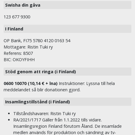
Swisha din gåva
123 677 9300
I Finland
OP Bank, FI75 5780 4120 0163 54
Mottagare: Ristin Tuki ry
Referens: 8507
BIC: OKOYFIHH
Stöd genom att ringa (i Finland)
0600 10070 (10,14 € + lna)
Instruktioner: Lyssna till hela
meddelandet så blir donationen gjord.
Insamlingstillstånd (i Finland)
Tillståndshavaren: Ristin Tuki ry
RA/2021/1717 Gäller från 1.1.2022 tills vidare.
Insamlingsregion Finland förutom Åland. De insamlade
medlen används för produktion och sändning av tv-