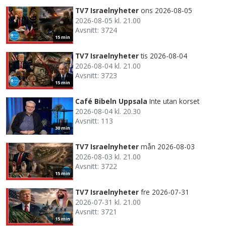
TV7 Israelnyheter
ons 2026-08-05
2026-08-05 kl. 21.00
Avsnitt: 3724
15 min
TV7 Israelnyheter
tis 2026-08-04
2026-08-04 kl. 21.00
Avsnitt: 3723
15 min
Café Bibeln Uppsala
Inte utan korset
2026-08-04 kl. 20.30
Avsnitt: 113
30 min
TV7 Israelnyheter
mån 2026-08-03
2026-08-03 kl. 21.00
Avsnitt: 3722
15 min
TV7 Israelnyheter
fre 2026-07-31
2026-07-31 kl. 21.00
Avsnitt: 3721
15 min