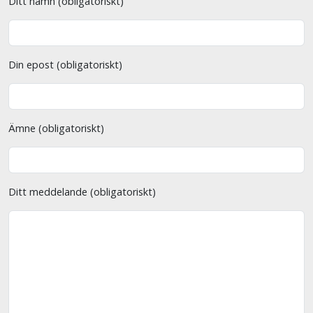
Ditt namn (obligatoriskt)
Din epost (obligatoriskt)
Ämne (obligatoriskt)
Ditt meddelande (obligatoriskt)