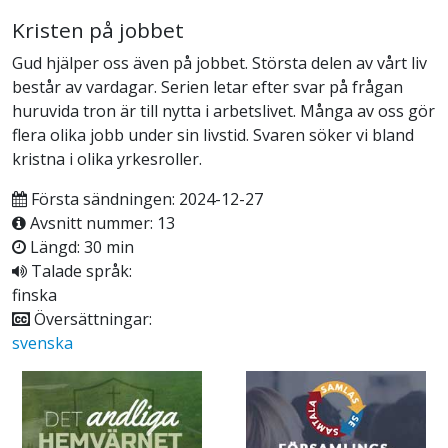
Kristen på jobbet
Gud hjälper oss även på jobbet. Största delen av vårt liv
består av vardagar. Serien letar efter svar på frågan
huruvida tron är till nytta i arbetslivet. Många av oss gör
flera olika jobb under sin livstid. Svaren söker vi bland
kristna i olika yrkesroller.
Första sändningen: 2024-12-27
Avsnitt nummer: 13
Längd: 30 min
Talade språk:
finska
Översättningar:
svenska