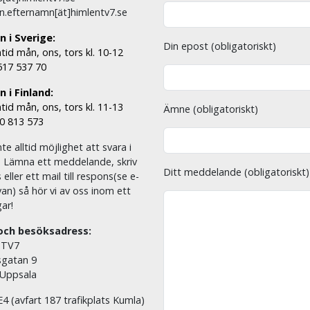
n.efternamn[ät]himlentv7.se
n i Sverige:
Din epost (obligatoriskt)
tid mån, ons, tors kl. 10-12
 517 537 70
 i Finland:
tid mån, ons, tors kl. 11-13
Ämne (obligatoriskt)
00 813 573
nte alltid möjlighet att svara i
. Lämna ett meddelande, skriv
Ditt meddelande (obligatoriskt)
eller ett mail till respons(se e-
an) så hör vi av oss inom ett
ar!
och besöksadress:
 TV7
sgatan 9
 Uppsala
E4 (avfart 187 trafikplats Kumla)