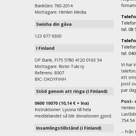
fornam
BankGiro 760-2014
Mottagare: Himlen Media
Telefo
Telefon
Swisha din gåva
tel. 08
123 677 9300
Telefon
Telefon
I Finland
tel. 04
OP Bank, FI75 5780 4120 0163 54
Vi har i
Mottagare: Ristin Tuki ry
telefon
Referens: 8507
ett sms 
BIC: OKOYFIHH
post ov
par dag
Stöd genom att ringa (i Finland)
Post- 
0600 10070 (10,14 € + lna)
Himlen
Instruktioner: Lyssna till hela
Lastbil
meddelandet så blir donationen gjord.
754 54
Insamlingstillstånd (i Finland)
– Från 