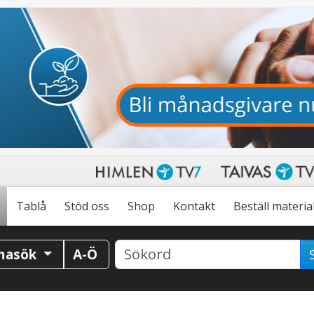
Tablå
Stöd oss
Shop
Kontakt
Beställ materia
masök
A-Ö