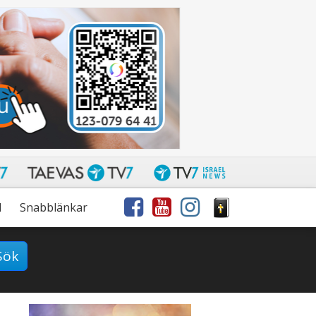
l
Snabblänkar
Sök