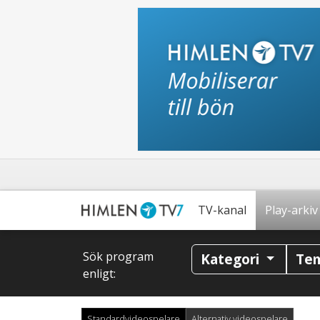
TV-kanal
Play-arkiv
Sök program
Kategori
Te
enligt:
Standardvideospelare
Alternativ videospelare