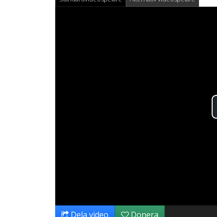
Dela video
Donera