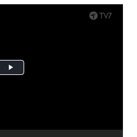
Spela
upp
video