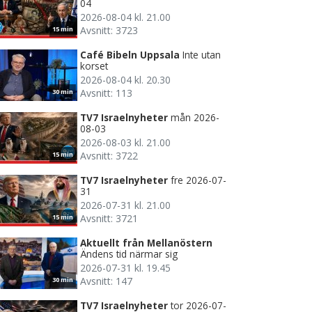
04
2026-08-04 kl. 21.00
Avsnitt: 3723
15 min
Café Bibeln Uppsala
Inte utan
korset
2026-08-04 kl. 20.30
Avsnitt: 113
30 min
TV7 Israelnyheter
mån 2026-
08-03
2026-08-03 kl. 21.00
Avsnitt: 3722
15 min
TV7 Israelnyheter
fre 2026-07-
31
2026-07-31 kl. 21.00
Avsnitt: 3721
15 min
Aktuellt från Mellanöstern
Ändens tid närmar sig
2026-07-31 kl. 19.45
Avsnitt: 147
30 min
TV7 Israelnyheter
tor 2026-07-