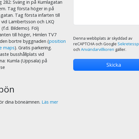
äg 282: Sväng in på Kumlagatan
em. Tag första höger in på
sgatan. Tag första infarten till
r vid Lambertsson och LKQ
 (f.d. Bildemo). Följ
nten till höger, Himlen TV7
Denna webbplats är skyddad av
i den bortre byggnaden (
position
reCAPTCHA och Google
Sekretessp
le maps
). Gratis parkering.
och
Användarvillkoren
gäller.
ste busshållplats vid
na: Kumla (Uppsala) på
.se
bön
 för dina böneämnen.
Läs mer