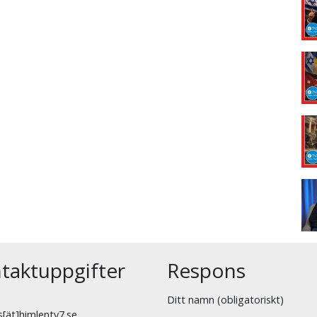
taktuppgifter
Respons
Ditt namn (obligatoriskt)
[ät]himlentv7.se