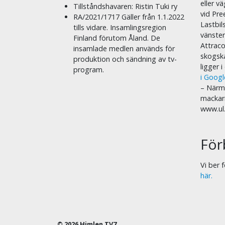
eller v
Tillståndshavaren: Ristin Tuki ry
vid Pre
RA/2021/1717 Gäller från 1.1.2022
Lastbil
tills vidare. Insamlingsregion
vänste
Finland förutom Åland. De
Attraco
insamlade medlen används för
skogska
produktion och sändning av tv-
ligger 
program.
i Goog
– Närma
mackar
www.ul
För
Vi ber
här.
© 2026 Himlen TV7