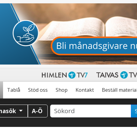
Tablå
Stöd oss
Shop
Kontakt
Beställ materia
masök
A-Ö