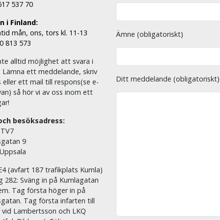
 517 537 70
 i Finland:
tid mån, ons, tors kl. 11-13
Ämne (obligatoriskt)
00 813 573
nte alltid möjlighet att svara i
. Lämna ett meddelande, skriv
Ditt meddelande (obligatoriskt)
eller ett mail till respons(se e-
an) så hör vi av oss inom ett
ar!
och besöksadress:
 TV7
sgatan 9
 Uppsala
E4 (avfart 187 trafikplats Kumla)
äg 282: Sväng in på Kumlagatan
em. Tag första höger in på
sgatan. Tag första infarten till
r vid Lambertsson och LKQ