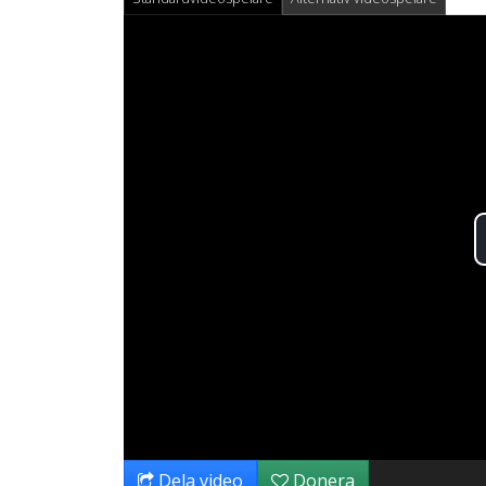
Dela video
Donera