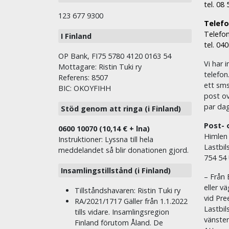
tel. 08
123 677 9300
Telefon
Telefon
I Finland
tel. 04
OP Bank, FI75 5780 4120 0163 54
Vi har i
Mottagare: Ristin Tuki ry
telefon
Referens: 8507
ett sms 
BIC: OKOYFIHH
post ov
par dag
Stöd genom att ringa (i Finland)
Post- 
0600 10070 (10,14 € + lna)
Himlen
Instruktioner: Lyssna till hela
Lastbil
meddelandet så blir donationen gjord.
754 54
Insamlingstillstånd (i Finland)
– Från 
eller v
Tillståndshavaren: Ristin Tuki ry
vid Pre
RA/2021/1717 Gäller från 1.1.2022
Lastbil
tills vidare. Insamlingsregion
vänste
Finland förutom Åland. De