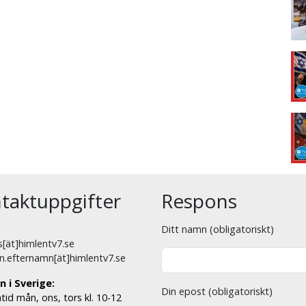
taktuppgifter
Respons
Ditt namn (obligatoriskt)
[ät]himlentv7.se
n.efternamn[ät]himlentv7.se
n i Sverige:
Din epost (obligatoriskt)
tid mån, ons, tors kl. 10-12