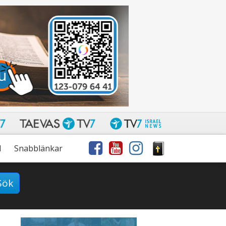
l
Snabblänkar
Sök