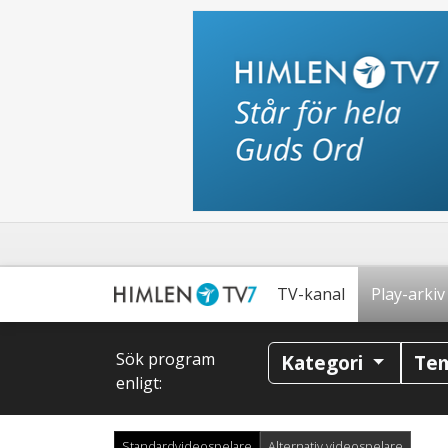
TV-kanal
Play-arkiv
Sök program
Kategori
Te
enligt:
Standardvideospelare
Alternativ videospelare