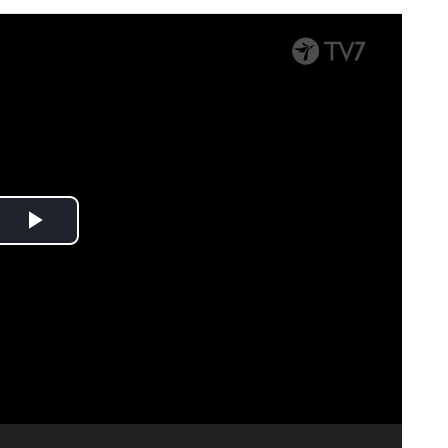
Spela
upp
video