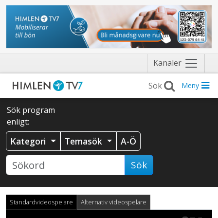
Näytä
Kanaler
valikko
Meny
Sök program
enligt:
Kategori
Temasök
A-Ö
Sök
Standardvideospelare
Alternativ videospelare