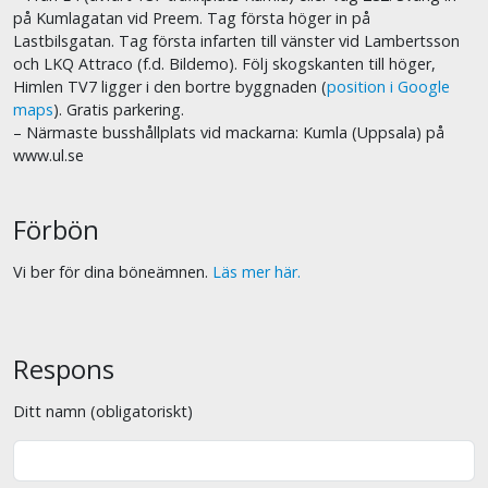
på Kumlagatan vid Preem. Tag första höger in på
Lastbilsgatan. Tag första infarten till vänster vid Lambertsson
och LKQ Attraco (f.d. Bildemo). Följ skogskanten till höger,
Himlen TV7 ligger i den bortre byggnaden (
position i Google
maps
). Gratis parkering.
– Närmaste busshållplats vid mackarna: Kumla (Uppsala) på
www.ul.se
Förbön
Vi ber för dina böneämnen.
Läs mer här.
Respons
Ditt namn (obligatoriskt)