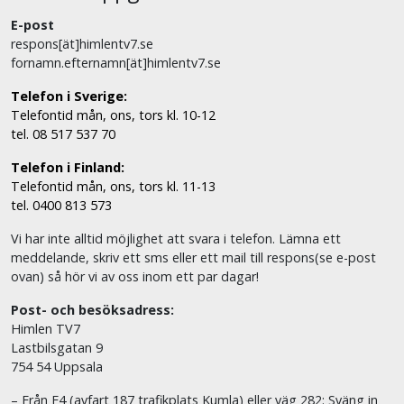
E-post
respons[ät]himlentv7.se
fornamn.efternamn[ät]himlentv7.se
Telefon i Sverige:
Telefontid mån, ons, tors kl. 10-12
tel. 08 517 537 70
Telefon i Finland:
Telefontid mån, ons, tors kl. 11-13
tel. 0400 813 573
Vi har inte alltid möjlighet att svara i telefon. Lämna ett
meddelande, skriv ett sms eller ett mail till respons(se e-post
ovan) så hör vi av oss inom ett par dagar!
Post- och besöksadress:
Himlen TV7
Lastbilsgatan 9
754 54 Uppsala
– Från E4 (avfart 187 trafikplats Kumla) eller väg 282: Sväng in