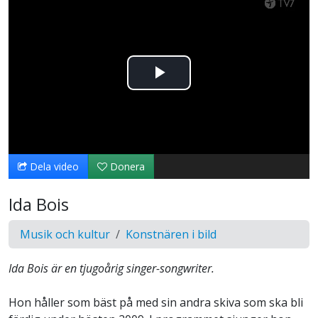
Spela
upp
video
Dela video
Donera
Ida Bois
Musik och kultur
Konstnären i bild
Ida Bois är en tjugoårig singer-songwriter.
Hon håller som bäst på med sin andra skiva som ska bli