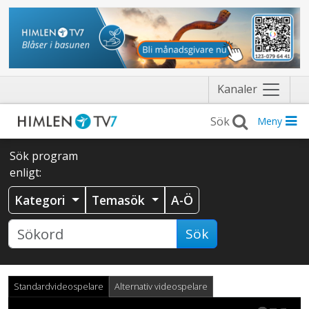
Näytä
Kanaler
valikko
Meny
Sök program
enligt:
Kategori
Temasök
A-Ö
Sök
Standardvideospelare
Alternativ videospelare