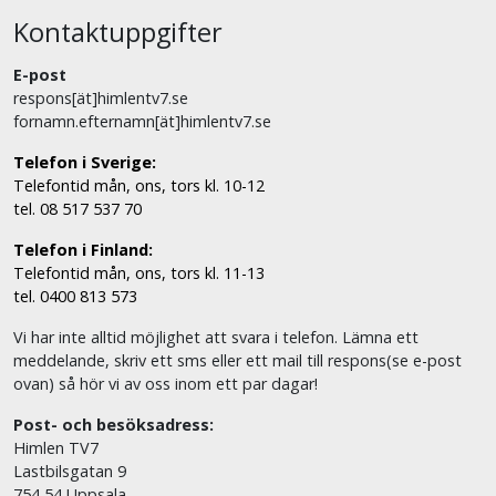
Kontaktuppgifter
E-post
respons[ät]himlentv7.se
fornamn.efternamn[ät]himlentv7.se
Telefon i Sverige:
Telefontid mån, ons, tors kl. 10-12
tel. 08 517 537 70
Telefon i Finland:
Telefontid mån, ons, tors kl. 11-13
tel. 0400 813 573
Vi har inte alltid möjlighet att svara i telefon. Lämna ett
meddelande, skriv ett sms eller ett mail till respons(se e-post
ovan) så hör vi av oss inom ett par dagar!
Post- och besöksadress:
Himlen TV7
Lastbilsgatan 9
754 54 Uppsala