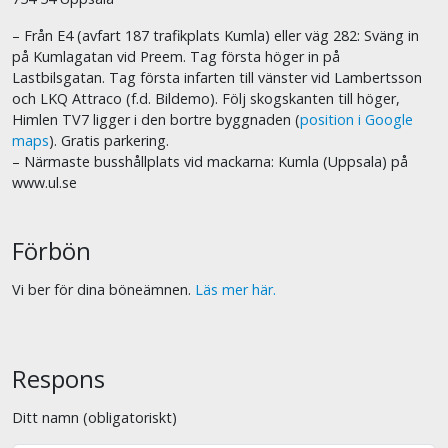
– Från E4 (avfart 187 trafikplats Kumla) eller väg 282: Sväng in
på Kumlagatan vid Preem. Tag första höger in på
Lastbilsgatan. Tag första infarten till vänster vid Lambertsson
och LKQ Attraco (f.d. Bildemo). Följ skogskanten till höger,
Himlen TV7 ligger i den bortre byggnaden (
position i Google
maps
). Gratis parkering.
– Närmaste busshållplats vid mackarna: Kumla (Uppsala) på
www.ul.se
Förbön
Vi ber för dina böneämnen.
Läs mer här.
Respons
Ditt namn (obligatoriskt)