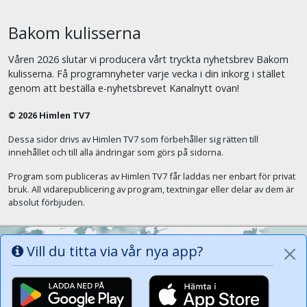
Bakom kulisserna
Våren 2026 slutar vi producera vårt tryckta nyhetsbrev Bakom
kulisserna. Få programnyheter varje vecka i din inkorg i stället
genom att beställa e-nyhetsbrevet Kanalnytt ovan!
© 2026 Himlen TV7
Dessa sidor drivs av Himlen TV7 som förbehåller sig rätten till
innehållet och till alla ändringar som görs på sidorna.
Program som publiceras av Himlen TV7 får laddas ner enbart för privat
bruk. All vidarepublicering av program, textningar eller delar av dem är
absolut förbjuden.
Vill du titta via vår nya app?
Alla tungor ska bekänna att Jesus Kristus
är Herren, Gud Fadern till ära. (Fil 2:11)