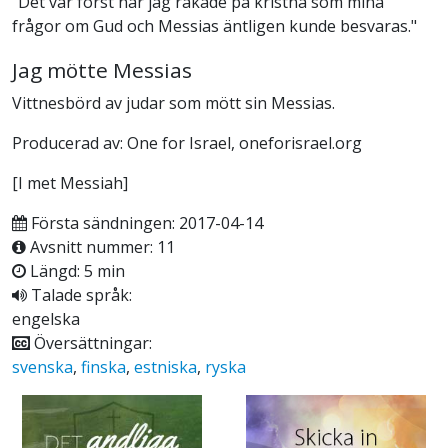
"Det var först när jag råkade på kristna som mina
frågor om Gud och Messias äntligen kunde besvaras."
Jag mötte Messias
Vittnesbörd av judar som mött sin Messias.
Producerad av: One for Israel, oneforisrael.org
[I met Messiah]
Första sändningen: 2017-04-14
Avsnitt nummer: 11
Längd: 5 min
Talade språk:
engelska
Översättningar:
svenska
,
finska
,
estniska
,
ryska