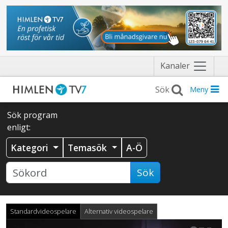
Näytä
Kanaler
valikko
Meny
Sök program
enligt:
Kategori
Temasök
A-Ö
Sök
Standardvideospelare
Alternativ videospelare