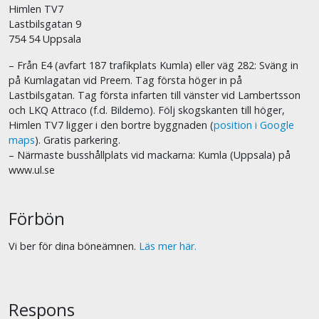
Himlen TV7
Lastbilsgatan 9
754 54 Uppsala
– Från E4 (avfart 187 trafikplats Kumla) eller väg 282: Sväng in
på Kumlagatan vid Preem. Tag första höger in på
Lastbilsgatan. Tag första infarten till vänster vid Lambertsson
och LKQ Attraco (f.d. Bildemo). Följ skogskanten till höger,
Himlen TV7 ligger i den bortre byggnaden (
position i Google
maps
). Gratis parkering.
– Närmaste busshållplats vid mackarna: Kumla (Uppsala) på
www.ul.se
Förbön
Vi ber för dina böneämnen.
Läs mer här.
Respons