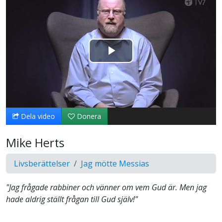
Spela
upp
video
Dela video
Donera
Mike Herts
Livsberättelser
Jag mötte Messias
"Jag frågade rabbiner och vänner om vem Gud är. Men jag
hade aldrig ställt frågan till Gud själv!"