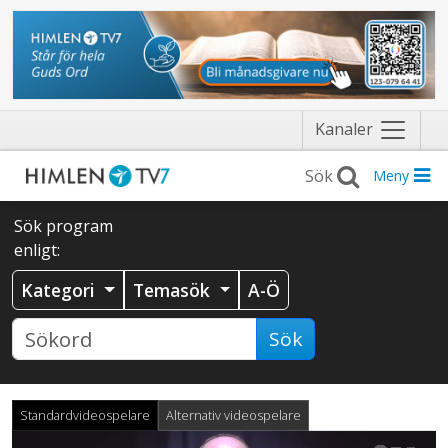
Näytä
Kanaler
valikko
Meny
Sök program
enligt:
Kategori
Temasök
A-Ö
Sök
Standardvideospelare
Alternativ videospelare