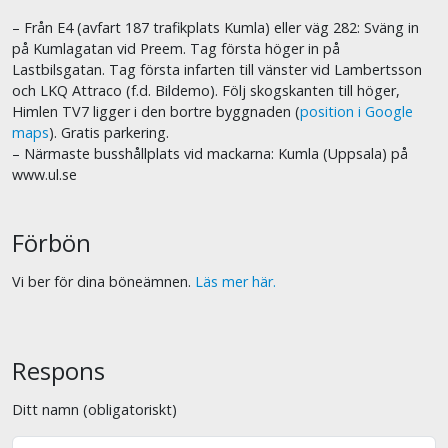
– Från E4 (avfart 187 trafikplats Kumla) eller väg 282: Sväng in
på Kumlagatan vid Preem. Tag första höger in på
Lastbilsgatan. Tag första infarten till vänster vid Lambertsson
och LKQ Attraco (f.d. Bildemo). Följ skogskanten till höger,
Himlen TV7 ligger i den bortre byggnaden (
position i Google
maps
). Gratis parkering.
– Närmaste busshållplats vid mackarna: Kumla (Uppsala) på
www.ul.se
Förbön
Vi ber för dina böneämnen.
Läs mer här.
Respons
Ditt namn (obligatoriskt)