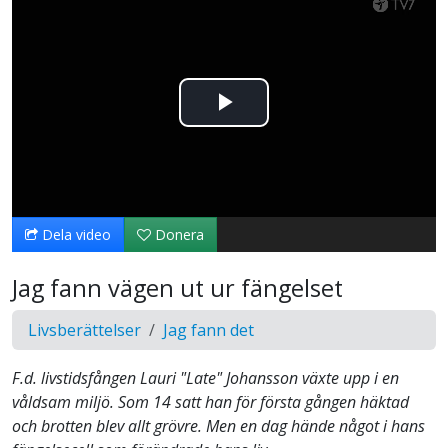
Spela
upp
video
Dela video
Donera
Jag fann vägen ut ur fängelset
Livsberättelser
Jag fann det
F.d. livstidsfången Lauri "Late" Johansson växte upp i en
våldsam miljö. Som 14 satt han för första gången häktad
och brotten blev allt grövre. Men en dag hände något i hans