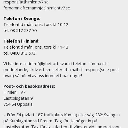
respons[ät]himlentv7.se
fornamn.efternamn[ät]himlentv7.se
Telefon i Sverige:
Telefontid mån, ons, tors kl. 10-12
tel. 08 517 537 70
Telefon i Finland:
Telefontid mån, ons, tors kl. 11-13
tel. 0400 813 573
Vi har inte alltid möjlighet att svara i telefon. Lämna ett
meddelande, skriv ett sms eller ett mail till respons(se e-post
ovan) så hör vi av oss inom ett par dagar!
Post- och besöksadress:
Himlen TV7
Lastbilsgatan 9
754 54 Uppsala
– Från E4 (avfart 187 trafikplats Kumla) eller väg 282: Sväng in
på Kumlagatan vid Preem. Tag första höger in på
Lastbilsgatan. Tag första infarten till vänster vid Lambertsson