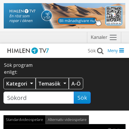
Näytä
Kanaler
valikko
Meny
Sök program
enligt:
Kategori
Temasök
A-Ö
Sök
Standardvideospelare
Alternativ videospelare