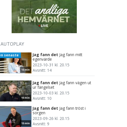
AUTOPLAY
Jag fann det
Jag fann mitt
en senaste
egenvärde
2023-10-31 kl. 20.15
Avsnitt: 14
15 min
Jag fann det
Jag fann vägen ut
ur fängelset
2023-10-03 kl. 20.15
Avsnitt: 10
15 min
Jag fann det
Jag fann tröst i
sorgen
2023-09-26 kl. 20.15
Avsnitt: 9
15 min