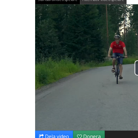
Dela video
Donera