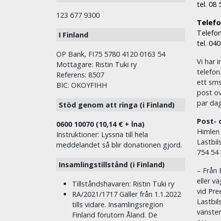
tel. 08
123 677 9300
Telefon
Telefon
I Finland
tel. 04
OP Bank, FI75 5780 4120 0163 54
Vi har i
Mottagare: Ristin Tuki ry
telefon
Referens: 8507
ett sms 
BIC: OKOYFIHH
post ov
par dag
Stöd genom att ringa (i Finland)
Post- 
0600 10070 (10,14 € + lna)
Himlen
Instruktioner: Lyssna till hela
Lastbil
meddelandet så blir donationen gjord.
754 54
Insamlingstillstånd (i Finland)
– Från 
eller v
Tillståndshavaren: Ristin Tuki ry
vid Pre
RA/2021/1717 Gäller från 1.1.2022
Lastbil
tills vidare. Insamlingsregion
vänste
Finland förutom Åland. De