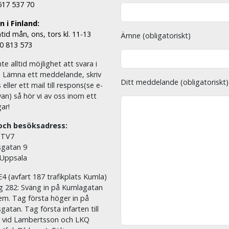
 517 537 70
 i Finland:
tid mån, ons, tors kl. 11-13
Ämne (obligatoriskt)
00 813 573
nte alltid möjlighet att svara i
. Lämna ett meddelande, skriv
Ditt meddelande (obligatoriskt)
eller ett mail till respons(se e-
an) så hör vi av oss inom ett
ar!
och besöksadress:
 TV7
sgatan 9
 Uppsala
E4 (avfart 187 trafikplats Kumla)
äg 282: Sväng in på Kumlagatan
em. Tag första höger in på
sgatan. Tag första infarten till
r vid Lambertsson och LKQ