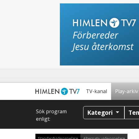
TV-kanal
Play-arkiv
Sök program
Kategori
Te
enligt:
Standardvideospelare
Alternativ videospelare