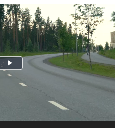
Spela
upp
video