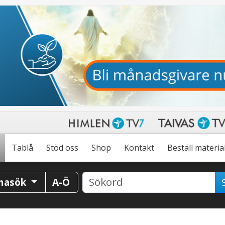
Tablå
Stöd oss
Shop
Kontakt
Beställ materia
masök
A-Ö