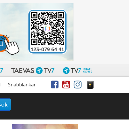
l
Snabblänkar
Sök