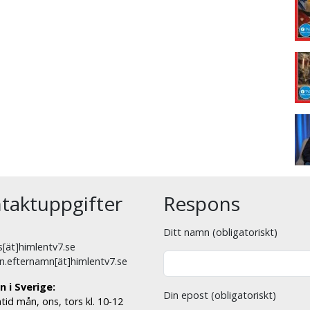
taktuppgifter
Respons
Ditt namn (obligatoriskt)
[ät]himlentv7.se
n.efternamn[ät]himlentv7.se
n i Sverige:
Din epost (obligatoriskt)
tid mån, ons, tors kl. 10-12