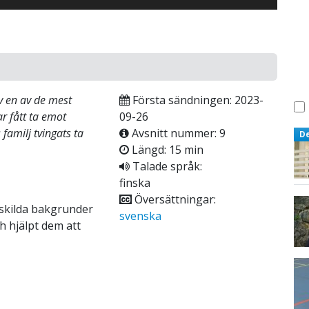
 en av de mest
Första sändningen: 2023-
r fått ta emot
09-26
familj tvingats ta
Avsnitt nummer: 9
D
Längd: 15 min
Talade språk:
finska
Översättningar:
t skilda bakgrunder
svenska
 hjälpt dem att