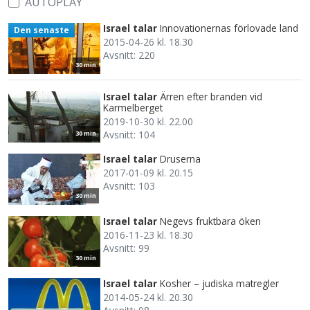
AUTOPLAY
Israel talar
Innovationernas förlovade land
Den senaste
2015-04-26 kl. 18.30
Avsnitt: 220
30 min
Israel talar
Ärren efter branden vid
Karmelberget
2019-10-30 kl. 22.00
Avsnitt: 104
30 min
Israel talar
Druserna
2017-01-09 kl. 20.15
Avsnitt: 103
30 min
Israel talar
Negevs fruktbara öken
2016-11-23 kl. 18.30
Avsnitt: 99
30 min
Israel talar
Kosher – judiska matregler
2014-05-24 kl. 20.30