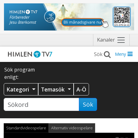
Näytä
Kanaler
valikko
Meny
Sök program
enligt:
Kategori
Temasök
A-Ö
Sök
Standardvideospelare
Alternativ videospelare