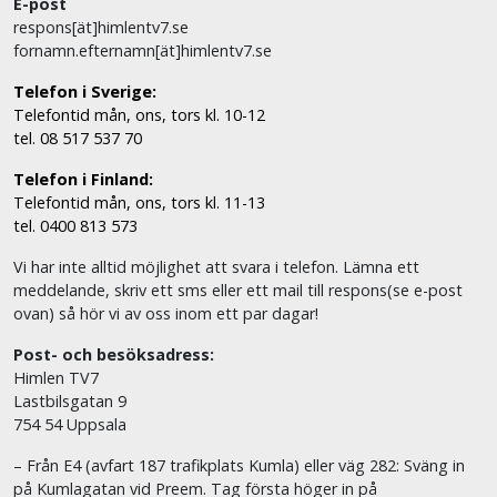
E-post
respons[ät]himlentv7.se
fornamn.efternamn[ät]himlentv7.se
Telefon i Sverige:
Telefontid mån, ons, tors kl. 10-12
tel. 08 517 537 70
Telefon i Finland:
Telefontid mån, ons, tors kl. 11-13
tel. 0400 813 573
Vi har inte alltid möjlighet att svara i telefon. Lämna ett
meddelande, skriv ett sms eller ett mail till respons(se e-post
ovan) så hör vi av oss inom ett par dagar!
Post- och besöksadress:
Himlen TV7
Lastbilsgatan 9
754 54 Uppsala
– Från E4 (avfart 187 trafikplats Kumla) eller väg 282: Sväng in
på Kumlagatan vid Preem. Tag första höger in på