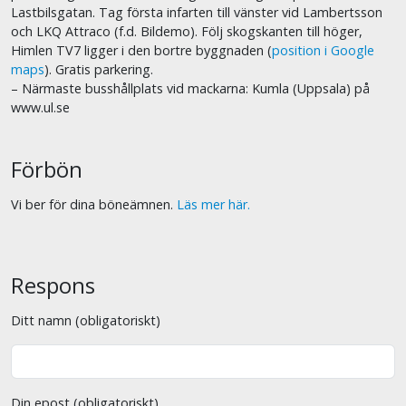
Lastbilsgatan. Tag första infarten till vänster vid Lambertsson
och LKQ Attraco (f.d. Bildemo). Följ skogskanten till höger,
Himlen TV7 ligger i den bortre byggnaden (
position i Google
maps
). Gratis parkering.
– Närmaste busshållplats vid mackarna: Kumla (Uppsala) på
www.ul.se
Förbön
Vi ber för dina böneämnen.
Läs mer här.
Respons
Ditt namn (obligatoriskt)
Din epost (obligatoriskt)