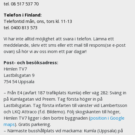
tel. 08 517 537 70
Telefon i Finland:
Telefontid mån, ons, tors kl. 11-13
tel. 0400 813 573
Vi har inte alltid möjlighet att svara i telefon. Lämna ett
meddelande, skriv ett sms eller ett mail till respons(se e-post
ovan) så hör vi av oss inom ett par dagar!
Post- och besöksadress:
Himlen TV7
Lastbilsgatan 9
754 54 Uppsala
– Från E4 (avfart 187 trafikplats Kumla) eller väg 282: Sväng in
på Kumlagatan vid Preem. Tag första höger in på
Lastbilsgatan. Tag första infarten till vänster vid Lambertsson
och LKQ Attraco (f.d. Bildemo). Följ skogskanten till höger,
Himlen TV7 ligger i den bortre byggnaden (
position i Google
maps
). Gratis parkering.
– Närmaste busshållplats vid mackarna: Kumla (Uppsala) på