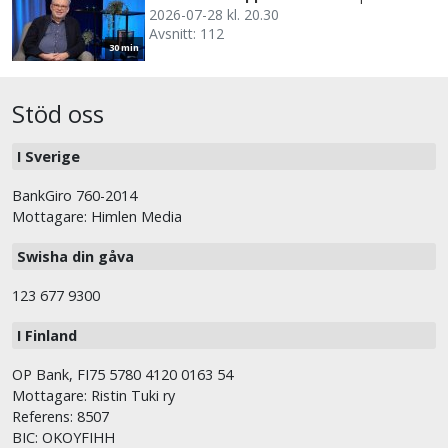
2026-07-28 kl. 20.30
Avsnitt: 112
30 min
Stöd oss
I Sverige
BankGiro 760-2014
Mottagare: Himlen Media
Swisha din gåva
123 677 9300
I Finland
OP Bank, FI75 5780 4120 0163 54
Mottagare: Ristin Tuki ry
Referens: 8507
BIC: OKOYFIHH