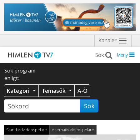
Näytä
Kanaler
valikko
Meny
Sök program
enligt:
Kategori
Temasök
A-Ö
Sök
Standardvideospelare
Alternativ videospelare