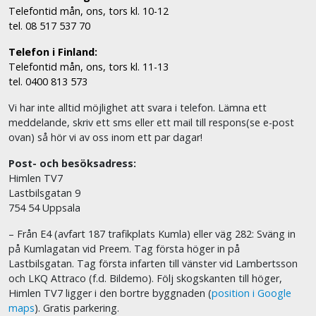
Telefontid mån, ons, tors kl. 10-12
tel. 08 517 537 70
Telefon i Finland:
Telefontid mån, ons, tors kl. 11-13
tel. 0400 813 573
Vi har inte alltid möjlighet att svara i telefon. Lämna ett
meddelande, skriv ett sms eller ett mail till respons(se e-post
ovan) så hör vi av oss inom ett par dagar!
Post- och besöksadress:
Himlen TV7
Lastbilsgatan 9
754 54 Uppsala
– Från E4 (avfart 187 trafikplats Kumla) eller väg 282: Sväng in
på Kumlagatan vid Preem. Tag första höger in på
Lastbilsgatan. Tag första infarten till vänster vid Lambertsson
och LKQ Attraco (f.d. Bildemo). Följ skogskanten till höger,
Himlen TV7 ligger i den bortre byggnaden (
position i Google
maps
). Gratis parkering.