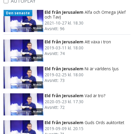
AUTOPLAY
Eld från Jerusalem
Alfa och Omega (Alef
Den senaste
och Tav)
2021-10-27 kl. 18.30
Avsnitt: 96
30 min
Eld från Jerusalem
Att växa i tron
2019-03-11 kl. 18.00
Avsnitt: 74
30 min
Eld från Jerusalem
Ni är världens ljus
2019-02-25 kl. 18.00
Avsnitt: 73
30 min
Eld från Jerusalem
Vad är tro?
2020-05-23 kl. 17.30
Avsnitt: 72
30 min
Eld från Jerusalem
Guds Ords auktoritet
2019-09-09 kl. 20.15