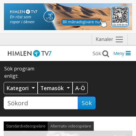
Näytä
Kanaler
valikko
Meny
Sök program
enligt:
Kategori
Temasök
A-Ö
Sök
Standardvideospelare
Alternativ videospelare