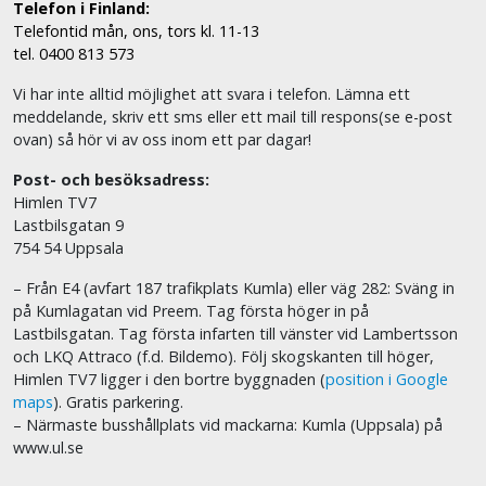
Telefon i Finland:
Telefontid mån, ons, tors kl. 11-13
tel. 0400 813 573
Vi har inte alltid möjlighet att svara i telefon. Lämna ett
meddelande, skriv ett sms eller ett mail till respons(se e-post
ovan) så hör vi av oss inom ett par dagar!
Post- och besöksadress:
Himlen TV7
Lastbilsgatan 9
754 54 Uppsala
– Från E4 (avfart 187 trafikplats Kumla) eller väg 282: Sväng in
på Kumlagatan vid Preem. Tag första höger in på
Lastbilsgatan. Tag första infarten till vänster vid Lambertsson
och LKQ Attraco (f.d. Bildemo). Följ skogskanten till höger,
Himlen TV7 ligger i den bortre byggnaden (
position i Google
maps
). Gratis parkering.
– Närmaste busshållplats vid mackarna: Kumla (Uppsala) på
www.ul.se