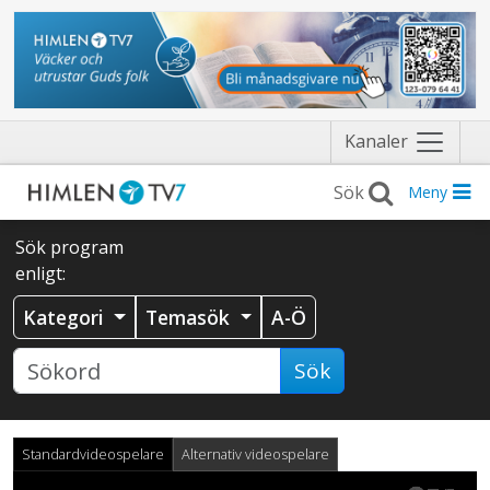
Näytä
Kanaler
valikko
Meny
Sök program
enligt:
Kategori
Temasök
A-Ö
Sök
Standardvideospelare
Alternativ videospelare