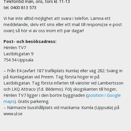
Telefontid mån, ons, tors kl. 11-13
tel. 0400 813 573
Vi har inte alltid möjlighet att svara i telefon. Lämna ett
meddelande, skriv ett sms eller ett mail till respons(se e-post
ovan) så hör vi av oss inom ett par dagar!
Post- och besöksadress:
Himlen TV7
Lastbilsgatan 9
754 54 Uppsala
– Från E4 (avfart 187 trafikplats Kumla) eller väg 282: Sväng in
på Kumlagatan vid Preem. Tag första höger in på
Lastbilsgatan. Tag första infarten till vänster vid Lambertsson
och LKQ Attraco (f.d. Bildemo). Följ skogskanten till höger,
Himlen TV7 ligger i den bortre byggnaden (
position i Google
maps
). Gratis parkering.
– Närmaste busshållplats vid mackarna: Kumla (Uppsala) på
www.ul.se