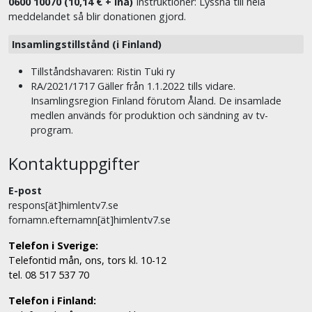
0600 10070 (10,14 € + lna)
Instruktioner: Lyssna till hela
meddelandet så blir donationen gjord.
Insamlingstillstånd (i Finland)
Tillståndshavaren: Ristin Tuki ry
RA/2021/1717 Gäller från 1.1.2022 tills vidare.
Insamlingsregion Finland förutom Åland. De insamlade
medlen används för produktion och sändning av tv-
program.
Kontaktuppgifter
E-post
respons[ät]himlentv7.se
fornamn.efternamn[ät]himlentv7.se
Telefon i Sverige:
Telefontid mån, ons, tors kl. 10-12
tel. 08 517 537 70
Telefon i Finland: