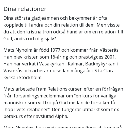
Dina relationer
Dina största glädjeämnen och bekymmer är ofta
kopplade till andra och din relation till dem. Men visste
du att den kristna tron också handlar om en relation; till
Gud, andra och dig själv?
Mats Nyholm är född 1977 och kommer från Västerås.
Han blev kristen som 16-åring och prästvigdes 2001.
Han har verkat i Vasakyrkan i Kalmar, Bäckbykyrkan i
Västerås och arbetar nu sedan många år i S:ta Clara
kyrka i Stockholm.
Mats arbetade fram Relationskursen efter en förfrågan
från församlingsmedlemmar om "en kurs för vanliga
människor som vill tro på Gud medan de försöker få
ihop livets relationer". Den fungerar utmärkt som t ex
betakurs efter avslutad Alpha.
Mats Nyholms bok med samma namn finns att köpa på