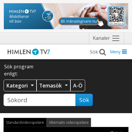
Näytä
Kanaler
valikko
Meny
Sök program
enligt:
Kategori
Temasök
A-Ö
Sök
Standardvideospelare
Alternativ videospelare