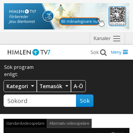
Näytä
Kanaler
valikko
Meny
Sök program
enligt:
Kategori
Temasök
A-Ö
Sök
Standardvideospelare
Alternativ videospelare