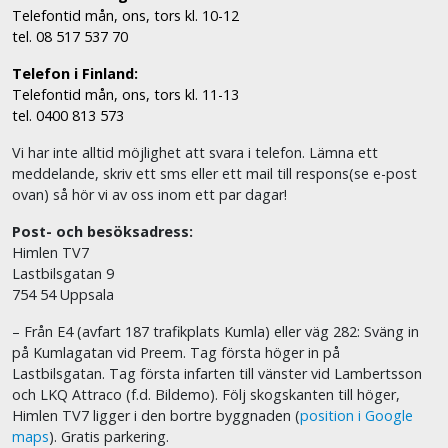
Telefontid mån, ons, tors kl. 10-12
tel. 08 517 537 70
Telefon i Finland:
Telefontid mån, ons, tors kl. 11-13
tel. 0400 813 573
Vi har inte alltid möjlighet att svara i telefon. Lämna ett
meddelande, skriv ett sms eller ett mail till respons(se e-post
ovan) så hör vi av oss inom ett par dagar!
Post- och besöksadress:
Himlen TV7
Lastbilsgatan 9
754 54 Uppsala
– Från E4 (avfart 187 trafikplats Kumla) eller väg 282: Sväng in
på Kumlagatan vid Preem. Tag första höger in på
Lastbilsgatan. Tag första infarten till vänster vid Lambertsson
och LKQ Attraco (f.d. Bildemo). Följ skogskanten till höger,
Himlen TV7 ligger i den bortre byggnaden (
position i Google
maps
). Gratis parkering.