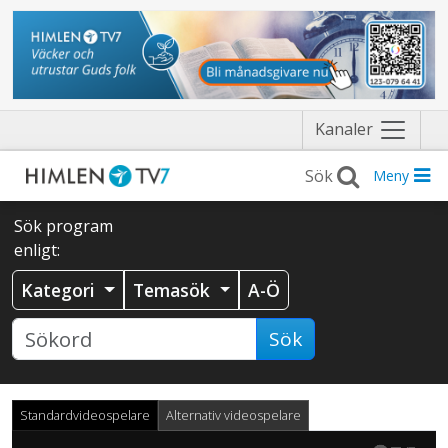
Näytä
Kanaler
valikko
Meny
Sök program
enligt:
Kategori
Temasök
A-Ö
Sök
Standardvideospelare
Alternativ videospelare