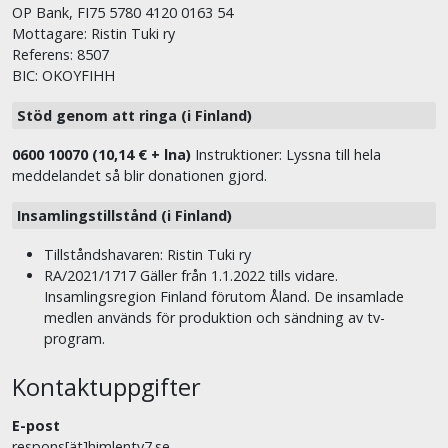
OP Bank, FI75 5780 4120 0163 54
Mottagare: Ristin Tuki ry
Referens: 8507
BIC: OKOYFIHH
Stöd genom att ringa (i Finland)
0600 10070 (10,14 € + lna)
Instruktioner: Lyssna till hela
meddelandet så blir donationen gjord.
Insamlingstillstånd (i Finland)
Tillståndshavaren: Ristin Tuki ry
RA/2021/1717 Gäller från 1.1.2022 tills vidare.
Insamlingsregion Finland förutom Åland. De insamlade
medlen används för produktion och sändning av tv-
program.
Kontaktuppgifter
E-post
respons[ät]himlentv7.se