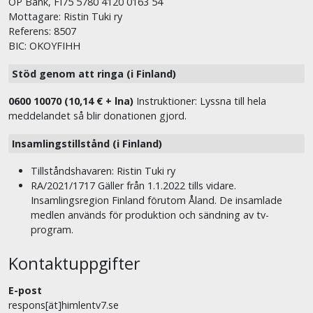
OP Bank, FI75 5780 4120 0163 54
Mottagare: Ristin Tuki ry
Referens: 8507
BIC: OKOYFIHH
Stöd genom att ringa (i Finland)
0600 10070 (10,14 € + lna)
Instruktioner: Lyssna till hela
meddelandet så blir donationen gjord.
Insamlingstillstånd (i Finland)
Tillståndshavaren: Ristin Tuki ry
RA/2021/1717 Gäller från 1.1.2022 tills vidare.
Insamlingsregion Finland förutom Åland. De insamlade
medlen används för produktion och sändning av tv-
program.
Kontaktuppgifter
E-post
respons[ät]himlentv7.se