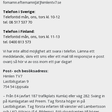
fornamn.efternamn[ät]himlentv7.se
Telefon i Sverige:
Telefontid mån, ons, tors kl. 10-12
tel. 08 517 537 70
Telefon i Finland:
Telefontid mån, ons, tors kl. 11-13
tel. 0400 813 573
Vi har inte alltid möjlighet att svara i telefon. Lämna ett
meddelande, skriv ett sms eller ett mail till respons(se e-post
ovan) så hör vi av oss inom ett par dagar!
Post- och besöksadress:
Himlen TV7
Lastbilsgatan 9
754 54 Uppsala
– Från E4 (avfart 187 trafikplats Kumla) eller väg 282: Sväng in
på Kumlagatan vid Preem. Tag första höger in på
Lastbilsgatan. Tag första infarten till vänster vid Lambertsson
och LKQ Attraco (f.d. Bildemo). Följ skogskanten till höger,