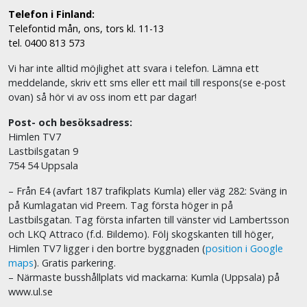
Telefon i Finland:
Telefontid mån, ons, tors kl. 11-13
tel. 0400 813 573
Vi har inte alltid möjlighet att svara i telefon. Lämna ett
meddelande, skriv ett sms eller ett mail till respons(se e-post
ovan) så hör vi av oss inom ett par dagar!
Post- och besöksadress:
Himlen TV7
Lastbilsgatan 9
754 54 Uppsala
– Från E4 (avfart 187 trafikplats Kumla) eller väg 282: Sväng in
på Kumlagatan vid Preem. Tag första höger in på
Lastbilsgatan. Tag första infarten till vänster vid Lambertsson
och LKQ Attraco (f.d. Bildemo). Följ skogskanten till höger,
Himlen TV7 ligger i den bortre byggnaden (
position i Google
maps
). Gratis parkering.
– Närmaste busshållplats vid mackarna: Kumla (Uppsala) på
www.ul.se