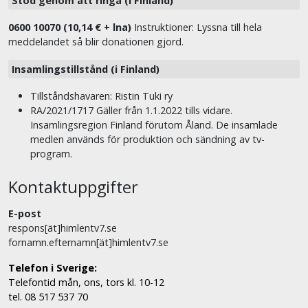
Stöd genom att ringa (i Finland)
0600 10070 (10,14 € + lna)
Instruktioner: Lyssna till hela
meddelandet så blir donationen gjord.
Insamlingstillstånd (i Finland)
Tillståndshavaren: Ristin Tuki ry
RA/2021/1717 Gäller från 1.1.2022 tills vidare.
Insamlingsregion Finland förutom Åland. De insamlade
medlen används för produktion och sändning av tv-
program.
Kontaktuppgifter
E-post
respons[ät]himlentv7.se
fornamn.efternamn[ät]himlentv7.se
Telefon i Sverige:
Telefontid mån, ons, tors kl. 10-12
tel. 08 517 537 70