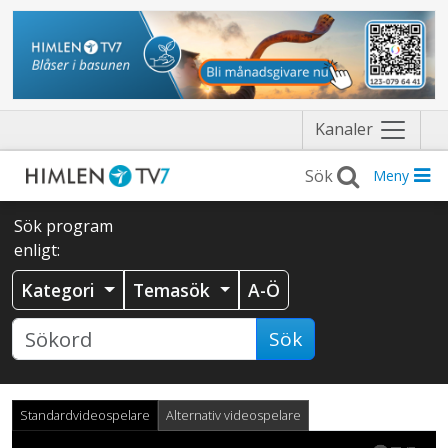
Näytä
Kanaler
valikko
Meny
Sök program
enligt:
Kategori
Temasök
A-Ö
Sök
Standardvideospelare
Alternativ videospelare