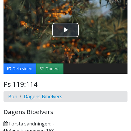
Spela
upp
video
Dela video
Donera
Ps 119:114
Bön
Dagens Bibelvers
Dagens Bibelvers
Första sändningen: -
Avsnitt nummer: 163