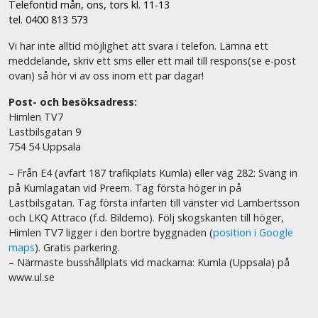
Telefontid mån, ons, tors kl. 11-13
tel. 0400 813 573
Vi har inte alltid möjlighet att svara i telefon. Lämna ett
meddelande, skriv ett sms eller ett mail till respons(se e-post
ovan) så hör vi av oss inom ett par dagar!
Post- och besöksadress:
Himlen TV7
Lastbilsgatan 9
754 54 Uppsala
– Från E4 (avfart 187 trafikplats Kumla) eller väg 282: Sväng in
på Kumlagatan vid Preem. Tag första höger in på
Lastbilsgatan. Tag första infarten till vänster vid Lambertsson
och LKQ Attraco (f.d. Bildemo). Följ skogskanten till höger,
Himlen TV7 ligger i den bortre byggnaden (
position i Google
maps
). Gratis parkering.
– Närmaste busshållplats vid mackarna: Kumla (Uppsala) på
www.ul.se