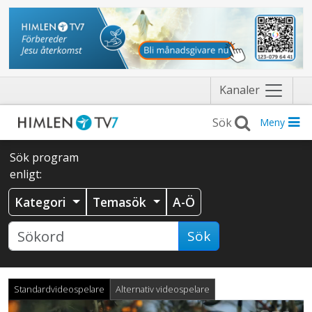
Näytä
Kanaler
valikko
Meny
Sök program
enligt:
Kategori
Temasök
A-Ö
Sök
Standardvideospelare
Alternativ videospelare