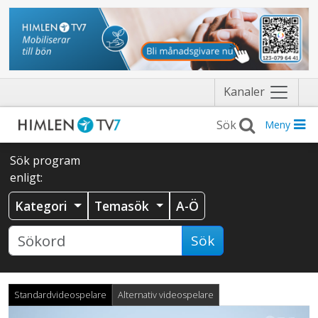
Näytä
Kanaler
valikko
Meny
Sök program
enligt:
Kategori
Temasök
A-Ö
Sök
Standardvideospelare
Alternativ videospelare