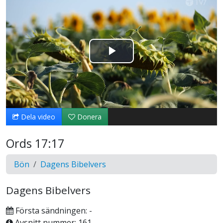
Spela
upp
video
Dela video
Donera
Ords 17:17
Bön
Dagens Bibelvers
Dagens Bibelvers
Första sändningen: -
Avsnitt nummer: 161