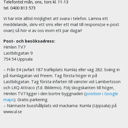
Telefontid mån, ons, tors kl. 11-13
tel. 0400 813 573
Vi har inte alltid möjlighet att svara i telefon. Lämna ett
meddelande, skriv ett sms eller ett mail till respons(se e-post
ovan) så hör vi av oss inom ett par dagar!
Post- och besöksadress:
Himlen TV7
Lastbilsgatan 9
754 54 Uppsala
– Från E4 (avfart 187 trafikplats Kumla) eller väg 282: Sväng in
på Kumlagatan vid Preem. Tag första höger in på
Lastbilsgatan. Tag första infarten till vänster vid Lambertsson
och LKQ Attraco (f.d. Bildemo). Följ skogskanten till höger,
Himlen TV7 ligger i den bortre byggnaden (
position i Google
maps
). Gratis parkering.
– Närmaste busshållplats vid mackarna: Kumla (Uppsala) på
www.ul.se