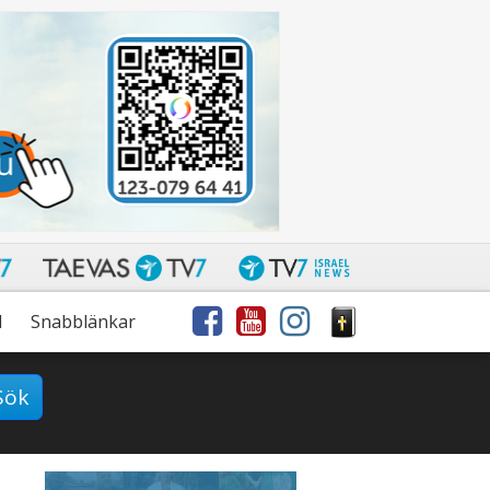
l
Snabblänkar
Sök