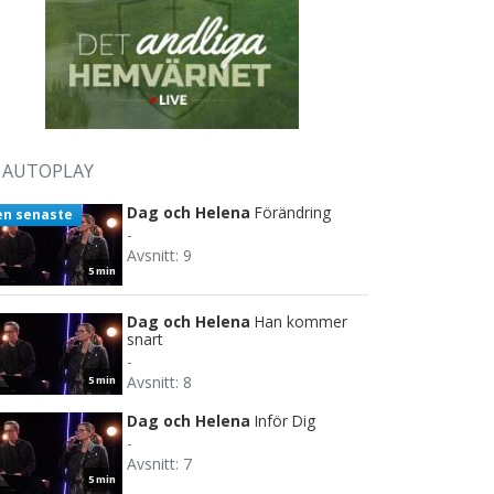
AUTOPLAY
Dag och Helena
Förändring
en senaste
-
Avsnitt: 9
5 min
Dag och Helena
Han kommer
snart
-
Avsnitt: 8
5 min
Dag och Helena
Inför Dig
-
Avsnitt: 7
5 min