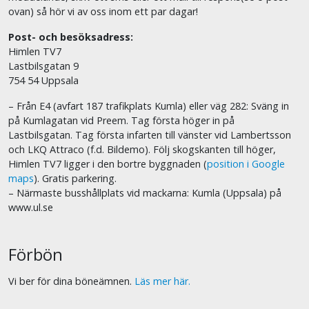
ovan) så hör vi av oss inom ett par dagar!
Post- och besöksadress:
Himlen TV7
Lastbilsgatan 9
754 54 Uppsala
– Från E4 (avfart 187 trafikplats Kumla) eller väg 282: Sväng in
på Kumlagatan vid Preem. Tag första höger in på
Lastbilsgatan. Tag första infarten till vänster vid Lambertsson
och LKQ Attraco (f.d. Bildemo). Följ skogskanten till höger,
Himlen TV7 ligger i den bortre byggnaden (
position i Google
maps
). Gratis parkering.
– Närmaste busshållplats vid mackarna: Kumla (Uppsala) på
www.ul.se
Förbön
Vi ber för dina böneämnen.
Läs mer här.