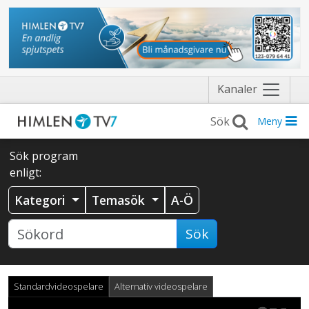
Näytä
Kanaler
valikko
Meny
Sök program
enligt:
Kategori
Temasök
A-Ö
Sök
Standardvideospelare
Alternativ videospelare