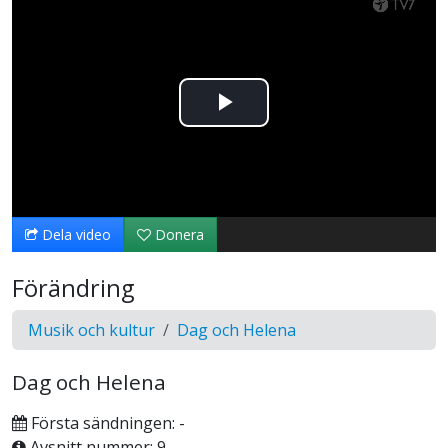
Spela
upp
video
Dela video
Donera
Förändring
Musik och kultur
Dag och Helena
Dag och Helena
Första sändningen: -
Avsnitt nummer: 9