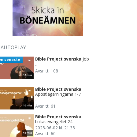
AUTOPLAY
Bible Project svenska
Job
en senaste
-
Avsnitt: 108
10 min
Bible Project svenska
Apostlagärningarna 1-7
-
Avsnitt: 61
10 min
Bible Project svenska
Lukasevangeliet 24
2025-06-02 kl. 21.35
Avsnitt: 60
10 min