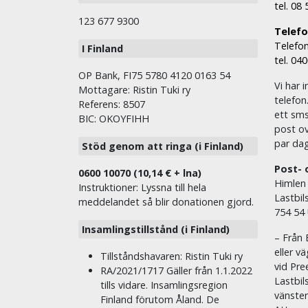
tel. 08
123 677 9300
Telefon
Telefon
I Finland
tel. 04
OP Bank, FI75 5780 4120 0163 54
Vi har i
Mottagare: Ristin Tuki ry
telefon
Referens: 8507
ett sms 
BIC: OKOYFIHH
post ov
par dag
Stöd genom att ringa (i Finland)
Post- 
0600 10070 (10,14 € + lna)
Himlen
Instruktioner: Lyssna till hela
Lastbil
meddelandet så blir donationen gjord.
754 54
Insamlingstillstånd (i Finland)
– Från 
eller v
Tillståndshavaren: Ristin Tuki ry
vid Pre
RA/2021/1717 Gäller från 1.1.2022
Lastbil
tills vidare. Insamlingsregion
vänste
Finland förutom Åland. De