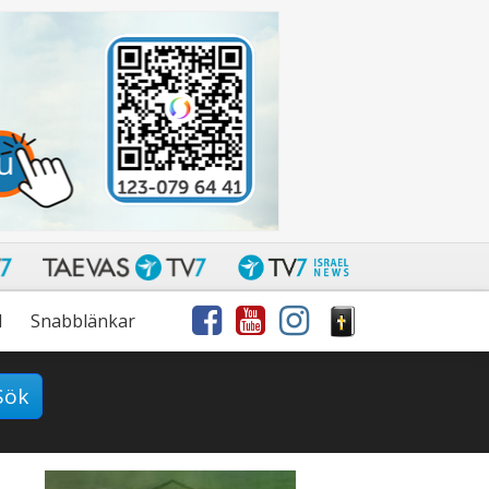
l
Snabblänkar
Sök