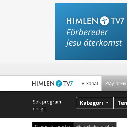
TV-kanal
Play-arkiv
Sök program
Kategori
Te
enligt:
Standardvideospelare
Alternativ videospelare