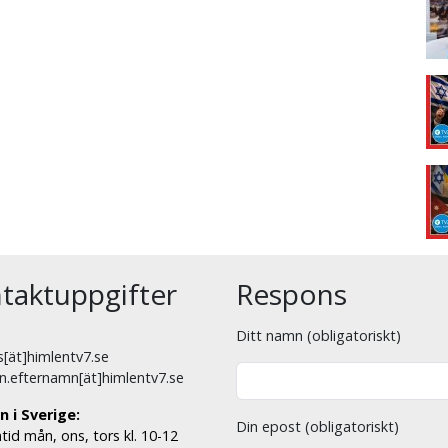
taktuppgifter
Respons
Ditt namn (obligatoriskt)
[ät]himlentv7.se
n.efternamn[ät]himlentv7.se
n i Sverige:
Din epost (obligatoriskt)
tid mån, ons, tors kl. 10-12