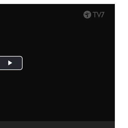
Spela
upp
video