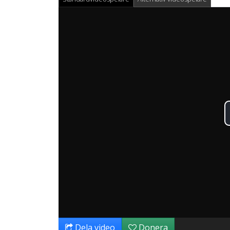
Dela video
Donera