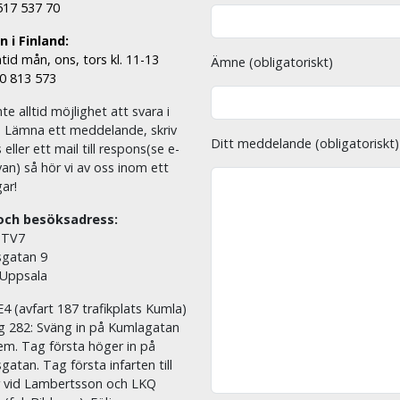
 517 537 70
 i Finland:
tid mån, ons, tors kl. 11-13
Ämne (obligatoriskt)
00 813 573
nte alltid möjlighet att svara i
. Lämna ett meddelande, skriv
Ditt meddelande (obligatoriskt)
eller ett mail till respons(se e-
an) så hör vi av oss inom ett
ar!
och besöksadress:
 TV7
sgatan 9
 Uppsala
E4 (avfart 187 trafikplats Kumla)
äg 282: Sväng in på Kumlagatan
em. Tag första höger in på
sgatan. Tag första infarten till
r vid Lambertsson och LKQ