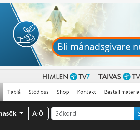
Tablå
Stöd oss
Shop
Kontakt
Beställ materia
masök
A-Ö