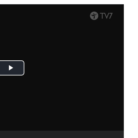
Spela
upp
video