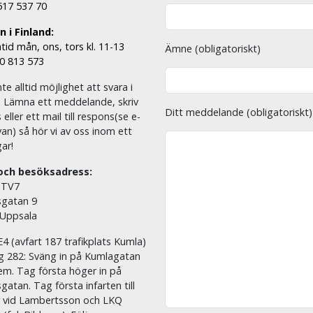
 517 537 70
 i Finland:
tid mån, ons, tors kl. 11-13
Ämne (obligatoriskt)
00 813 573
nte alltid möjlighet att svara i
. Lämna ett meddelande, skriv
Ditt meddelande (obligatoriskt)
eller ett mail till respons(se e-
an) så hör vi av oss inom ett
ar!
och besöksadress:
 TV7
sgatan 9
 Uppsala
E4 (avfart 187 trafikplats Kumla)
äg 282: Sväng in på Kumlagatan
em. Tag första höger in på
sgatan. Tag första infarten till
r vid Lambertsson och LKQ