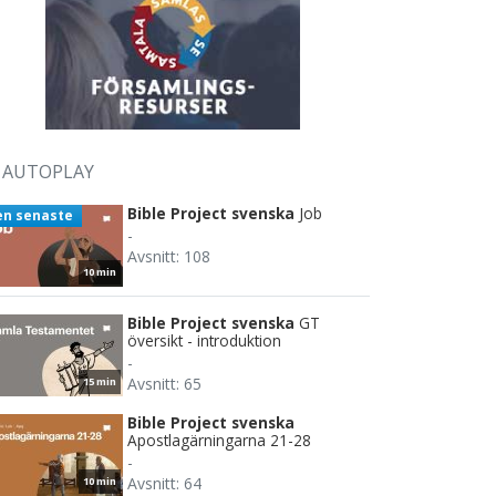
AUTOPLAY
Bible Project svenska
Job
en senaste
-
Avsnitt: 108
10 min
Bible Project svenska
GT
översikt - introduktion
-
Avsnitt: 65
15 min
Bible Project svenska
Apostlagärningarna 21-28
-
Avsnitt: 64
10 min