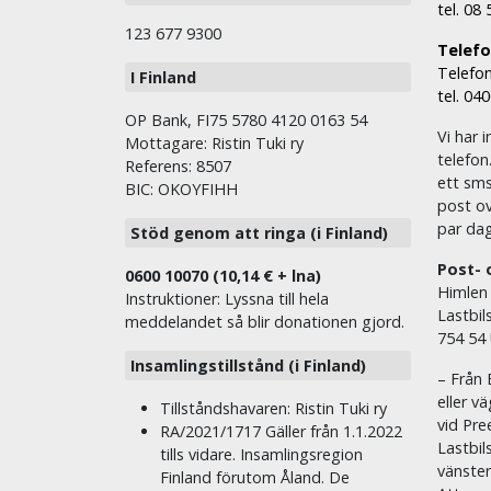
tel. 08
123 677 9300
Telefon
Telefon
I Finland
tel. 04
OP Bank, FI75 5780 4120 0163 54
Vi har i
Mottagare: Ristin Tuki ry
telefon
Referens: 8507
ett sms 
BIC: OKOYFIHH
post ov
par dag
Stöd genom att ringa (i Finland)
Post- 
0600 10070 (10,14 € + lna)
Himlen
Instruktioner: Lyssna till hela
Lastbil
meddelandet så blir donationen gjord.
754 54
Insamlingstillstånd (i Finland)
– Från 
eller v
Tillståndshavaren: Ristin Tuki ry
vid Pre
RA/2021/1717 Gäller från 1.1.2022
Lastbil
tills vidare. Insamlingsregion
vänste
Finland förutom Åland. De