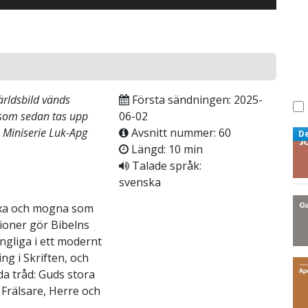
rldsbild vänds
Första sändningen: 2025-
som sedan tas upp
06-02
. Miniserie Luk-Apg
Avsnitt nummer: 60
D
Längd: 10 min
Talade språk:
svenska
växa och mogna som
tioner gör Bibelns
ngliga i ett modernt
ng i Skriften, och
a tråd: Guds stora
Frälsare, Herre och