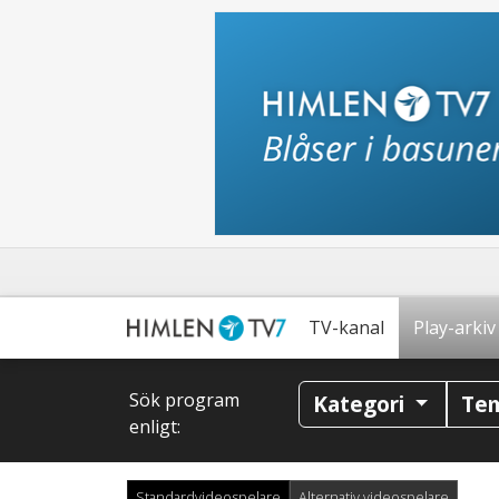
TV-kanal
Play-arkiv
Sök program
Kategori
Te
enligt:
Standardvideospelare
Alternativ videospelare