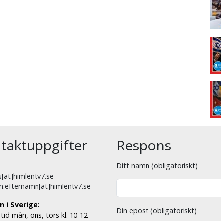
taktuppgifter
Respons
Ditt namn (obligatoriskt)
[ät]himlentv7.se
n.efternamn[ät]himlentv7.se
n i Sverige:
Din epost (obligatoriskt)
tid mån, ons, tors kl. 10-12