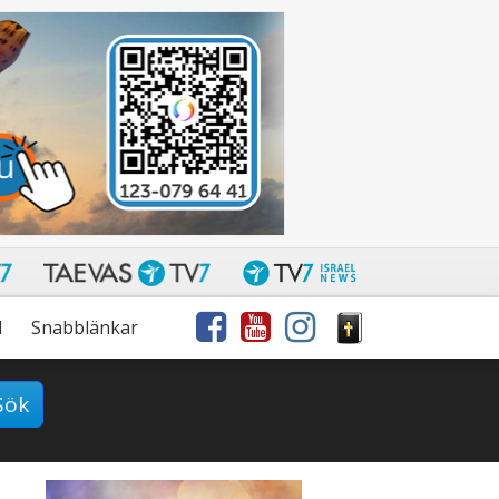
l
Snabblänkar
Sök