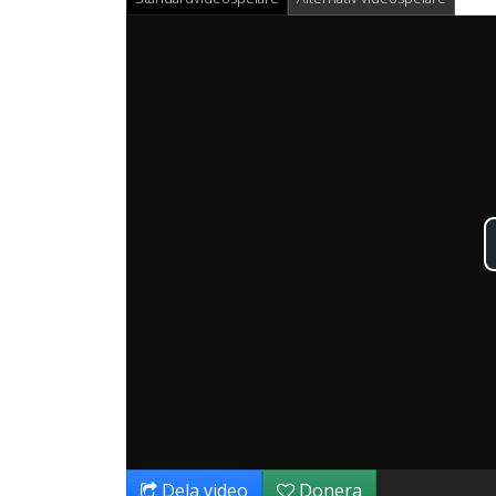
Dela video
Donera