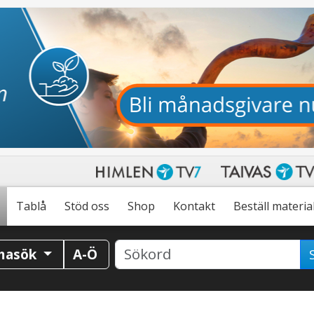
Tablå
Stöd oss
Shop
Kontakt
Beställ materia
masök
A-Ö