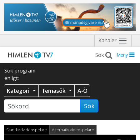
Näytä
Kanaler
valikko
Meny
Sök program
enligt:
Kategori
Temasök
A-Ö
Sök
Standardvideospelare
Alternativ videospelare