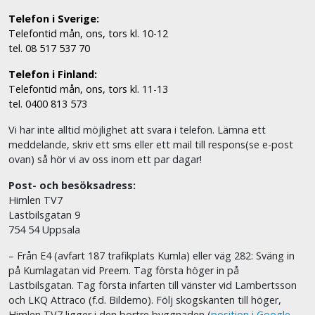
Telefon i Sverige:
Telefontid mån, ons, tors kl. 10-12
tel. 08 517 537 70
Telefon i Finland:
Telefontid mån, ons, tors kl. 11-13
tel. 0400 813 573
Vi har inte alltid möjlighet att svara i telefon. Lämna ett
meddelande, skriv ett sms eller ett mail till respons(se e-post
ovan) så hör vi av oss inom ett par dagar!
Post- och besöksadress:
Himlen TV7
Lastbilsgatan 9
754 54 Uppsala
– Från E4 (avfart 187 trafikplats Kumla) eller väg 282: Sväng in
på Kumlagatan vid Preem. Tag första höger in på
Lastbilsgatan. Tag första infarten till vänster vid Lambertsson
och LKQ Attraco (f.d. Bildemo). Följ skogskanten till höger,
Himlen TV7 ligger i den bortre byggnaden (
position i Google