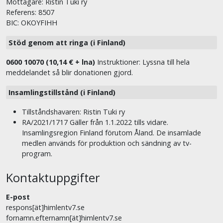
Mottagare: Ristin Tuki ry
Referens: 8507
BIC: OKOYFIHH
Stöd genom att ringa (i Finland)
0600 10070 (10,14 € + lna)
Instruktioner: Lyssna till hela
meddelandet så blir donationen gjord.
Insamlingstillstånd (i Finland)
Tillståndshavaren: Ristin Tuki ry
RA/2021/1717 Gäller från 1.1.2022 tills vidare.
Insamlingsregion Finland förutom Åland. De insamlade
medlen används för produktion och sändning av tv-
program.
Kontaktuppgifter
E-post
respons[ät]himlentv7.se
fornamn.efternamn[ät]himlentv7.se