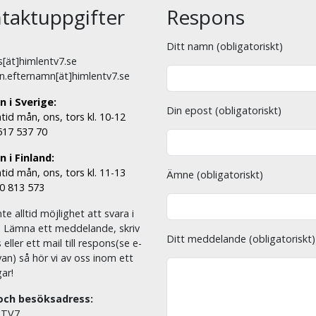
taktuppgifter
Respons
Ditt namn (obligatoriskt)
[ät]himlentv7.se
n.efternamn[ät]himlentv7.se
n i Sverige:
Din epost (obligatoriskt)
tid mån, ons, tors kl. 10-12
 517 537 70
 i Finland:
tid mån, ons, tors kl. 11-13
Ämne (obligatoriskt)
00 813 573
nte alltid möjlighet att svara i
. Lämna ett meddelande, skriv
Ditt meddelande (obligatoriskt)
eller ett mail till respons(se e-
an) så hör vi av oss inom ett
ar!
och besöksadress:
 TV7