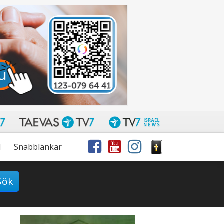
l
Snabblänkar
Sök