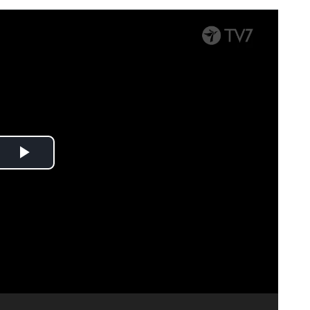
Spela
upp
video