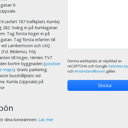
sgatan 9
 Uppsala
E4 (avfart 187 trafikplats Kumla)
äg 282: Sväng in på Kumlagatan
em. Tag första höger in på
sgatan. Tag första infarten till
r vid Lambertsson och LKQ
 (f.d. Bildemo). Följ
nten till höger, Himlen TV7
Denna webbplats är skyddad av
i den bortre byggnaden (
position
reCAPTCHA och Google
Sekretessp
le maps
). Gratis parkering.
och
Användarvillkoren
gäller.
ste busshållplats vid
na: Kumla (Uppsala) på
.se
bön
 för dina böneämnen.
Läs mer