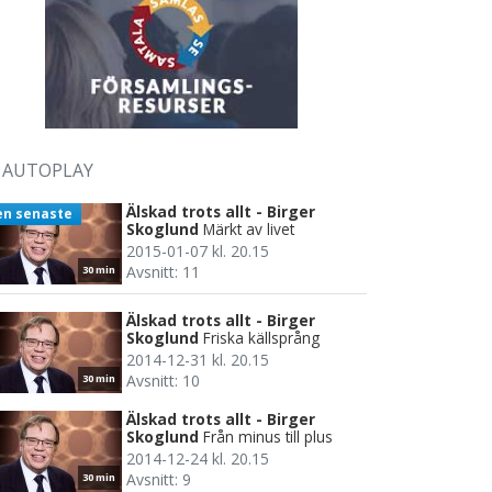
AUTOPLAY
Älskad trots allt - Birger
en senaste
Skoglund
Märkt av livet
2015-01-07 kl. 20.15
Avsnitt: 11
30 min
Älskad trots allt - Birger
Skoglund
Friska källsprång
2014-12-31 kl. 20.15
Avsnitt: 10
30 min
Älskad trots allt - Birger
Skoglund
Från minus till plus
2014-12-24 kl. 20.15
Avsnitt: 9
30 min