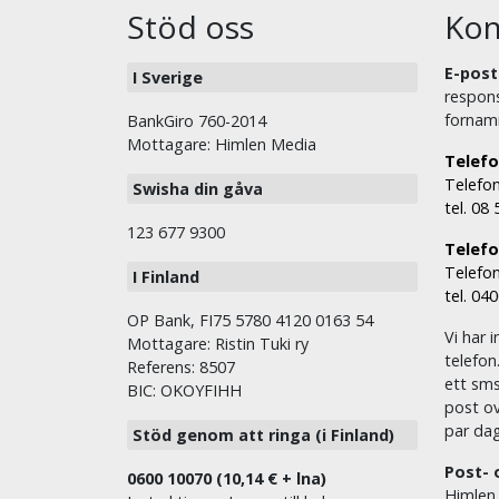
Stöd oss
Kon
E-post
I Sverige
respons
fornam
BankGiro 760-2014
Mottagare: Himlen Media
Telefo
Telefon
Swisha din gåva
tel. 08
123 677 9300
Telefon
Telefon
I Finland
tel. 04
OP Bank, FI75 5780 4120 0163 54
Vi har i
Mottagare: Ristin Tuki ry
telefon
Referens: 8507
ett sms 
BIC: OKOYFIHH
post ov
par dag
Stöd genom att ringa (i Finland)
Post- 
0600 10070 (10,14 € + lna)
Himlen