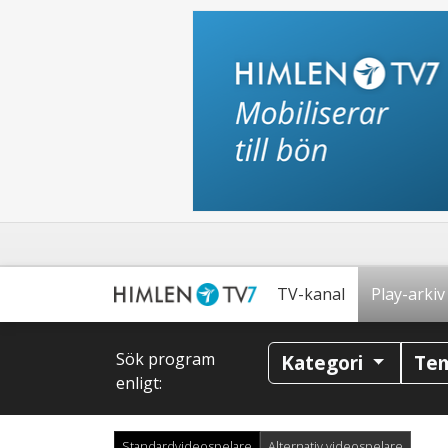
TV-kanal
Play-arkiv
Sök program
Kategori
Te
enligt:
Standardvideospelare
Alternativ videospelare