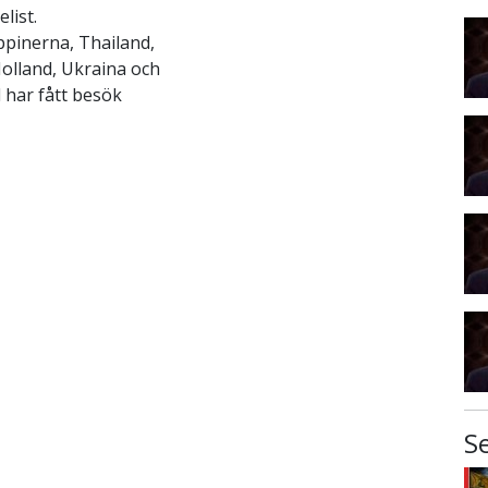
list.
ippinerna, Thailand,
olland, Ukraina och
d har fått besök
S