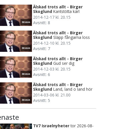
Älskad trots allt - Birger
Skoglund
Kantstötta kärl
2014-12-17 kl. 20.15
Avsnitt: 8
30 min
Älskad trots allt - Birger
Skoglund
Släpp fångarna loss
2014-12-10 kl. 20.15
Avsnitt: 7
30 min
Älskad trots allt - Birger
Skoglund
Gud ser dig
2014-12-03 kl. 20.15
Avsnitt: 6
30 min
Älskad trots allt - Birger
Skoglund
Land, land o land hör
2014-03-06 kl. 21.00
Avsnitt: 5
30 min
enaste
TV7 Israelnyheter
tor 2026-08-