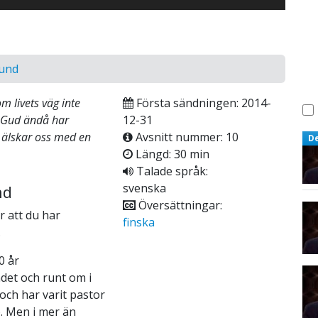
lund
 livets väg inte
Första sändningen: 2014-
ur Gud ändå har
12-31
 älskar oss med en
Avsnitt nummer: 10
D
Längd: 30 min
Talade språk:
svenska
nd
Översättningar:
 att du har
finska
.
0 år
ndet och runt om i
 och har varit pastor
. Men i mer än