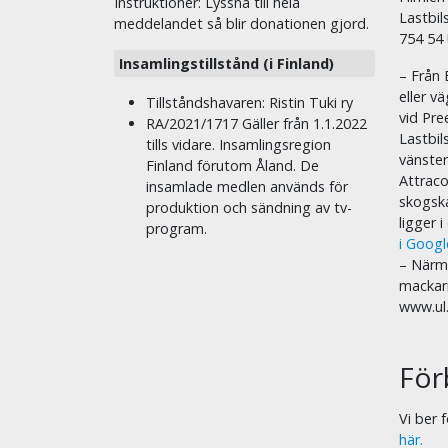
Instruktioner: Lyssna till hela
Lastbil
meddelandet så blir donationen gjord.
754 54
Insamlingstillstånd (i Finland)
– Från 
eller v
Tillståndshavaren: Ristin Tuki ry
vid Pre
RA/2021/1717 Gäller från 1.1.2022
Lastbil
tills vidare. Insamlingsregion
vänste
Finland förutom Åland. De
Attraco
insamlade medlen används för
skogska
produktion och sändning av tv-
ligger 
program.
i Goog
– Närma
mackar
www.ul
För
Vi ber
här.