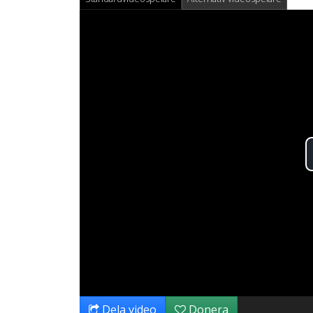
Dela video
Donera