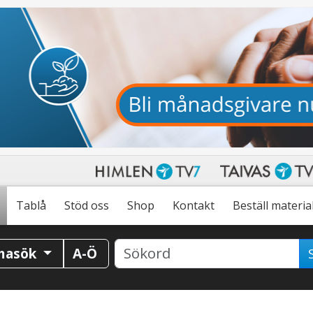
Tablå
Stöd oss
Shop
Kontakt
Beställ materia
masök
A-Ö