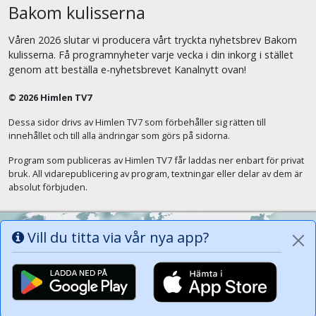
Bakom kulisserna
Våren 2026 slutar vi producera vårt tryckta nyhetsbrev Bakom
kulisserna. Få programnyheter varje vecka i din inkorg i stället
genom att beställa e-nyhetsbrevet Kanalnytt ovan!
© 2026 Himlen TV7
Dessa sidor drivs av Himlen TV7 som förbehåller sig rätten till
innehållet och till alla ändringar som görs på sidorna.
Program som publiceras av Himlen TV7 får laddas ner enbart för privat
bruk. All vidarepublicering av program, textningar eller delar av dem är
absolut förbjuden.
Vill du titta via vår nya app?
Alla tungor ska bekänna att Jesus Kristus
är Herren, Gud Fadern till ära. (Fil 2:11)