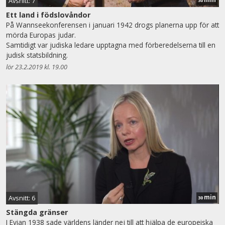
Avsnitt: 7
30
Ett land i födslovåndor
På Wannseekonferensen i januari 1942 drogs planerna upp för att
mörda Europas judar.
Samtidigt var judiska ledare upptagna med förberedelserna till en
judisk statsbildning.
lör 23.2.2019 kl. 19.00
min
Avsnitt: 6
30
Stängda gränser
I Evian 1938 sade världens länder nej till att hjälpa de europeiska