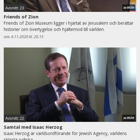
min
Avsnitt: 23
30
Friends of Zion
Friends of Zion Museum ligger i hjärtat av Jerusalem och berättar
historier om övertygelse och hjältemod till världen.
ons 4.11.2020 kl. 20.15
min
Avsnitt: 22
30
Samtal med Isaac Herzog
Isaac Herzog är världsordförande för Jewish Agency, världens
största judiska