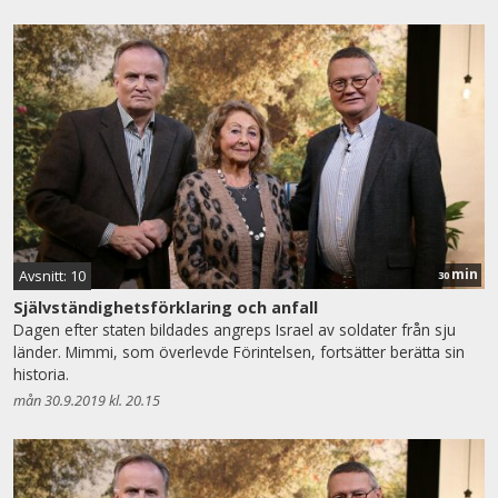
min
Avsnitt: 10
30
Självständighetsförklaring och anfall
Dagen efter staten bildades angreps Israel av soldater från sju
länder. Mimmi, som överlevde Förintelsen, fortsätter berätta sin
historia.
mån 30.9.2019 kl. 20.15