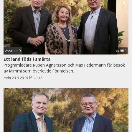
min
Avsnitt: 9
30
Ett land föds i smärta
Programledare Ruben Agnarsson och Max Federmann får besök
av Mimmi som överlevde Förintelsen.
mån 23.9.2019 kl. 20.15