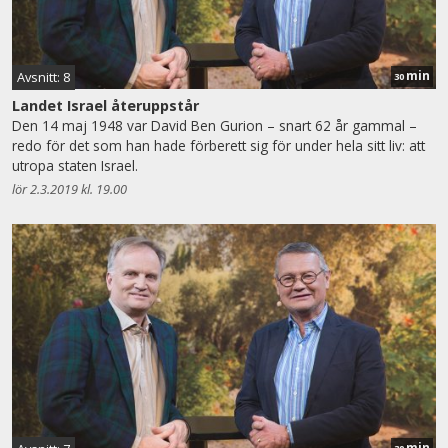
min
Avsnitt: 8
30
Landet Israel återuppstår
Den 14 maj 1948 var David Ben Gurion – snart 62 år gammal –
redo för det som han hade förberett sig för under hela sitt liv: att
utropa staten Israel.
lör 2.3.2019 kl. 19.00
min