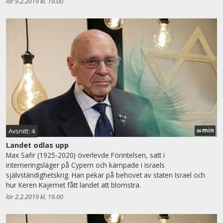
lör 9.2.2019 kl. 19.00
min
Avsnitt: 4
30
Landet odlas upp
Max Safir (1925-2020) överlevde Förintelsen, satt i
interneringsläger på Cypern och kämpade i Israels
självständighetskrig. Han pekar på behovet av staten Israel och
hur Keren Kajemet fått landet att blomstra.
lör 2.2.2019 kl. 19.00