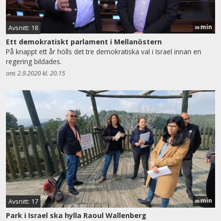
min
Avsnitt: 18
30
Ett demokratiskt parlament i Mellanöstern
På knappt ett år hölls det tre demokratiska val i Israel innan en
regering bildades.
ons 2.9.2020 kl. 20.15
min
Avsnitt: 17
30
Park i Israel ska hylla Raoul Wallenberg