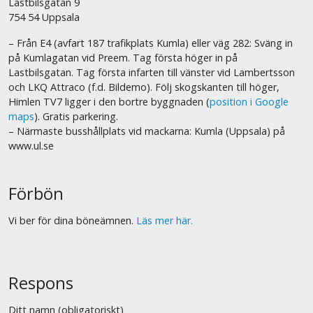
Lastbilsgatan 9
754 54 Uppsala
– Från E4 (avfart 187 trafikplats Kumla) eller väg 282: Sväng in
på Kumlagatan vid Preem. Tag första höger in på
Lastbilsgatan. Tag första infarten till vänster vid Lambertsson
och LKQ Attraco (f.d. Bildemo). Följ skogskanten till höger,
Himlen TV7 ligger i den bortre byggnaden (
position i Google
maps
). Gratis parkering.
– Närmaste busshållplats vid mackarna: Kumla (Uppsala) på
www.ul.se
Förbön
Vi ber för dina böneämnen.
Läs mer här.
Respons
Ditt namn (obligatoriskt)