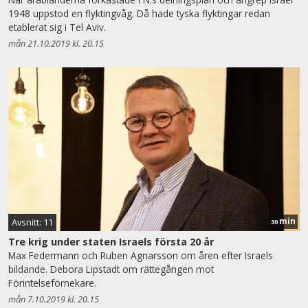
1948 uppstod en flyktingvåg. Då hade tyska flyktingar redan
etablerat sig i Tel Aviv.
mån 21.10.2019 kl. 20.15
min
Avsnitt: 11
30
Tre krig under staten Israels första 20 år
Max Federmann och Ruben Agnarsson om åren efter Israels
bildande. Debora Lipstadt om rättegången mot
Förintelseförnekare.
mån 7.10.2019 kl. 20.15