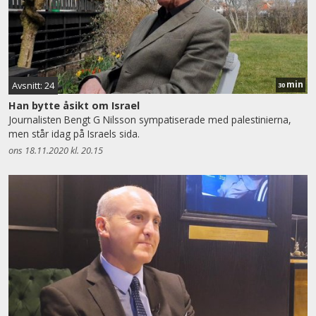
min
Avsnitt: 24
30
Han bytte åsikt om Israel
Journalisten Bengt G Nilsson sympatiserade med palestinierna,
men står idag på Israels sida.
ons 18.11.2020 kl. 20.15