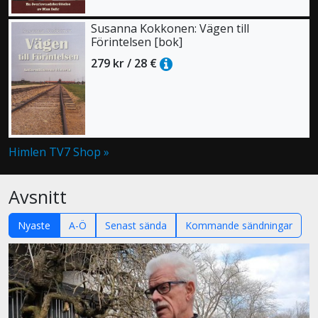
Susanna Kokkonen: Vägen till
Förintelsen [bok]
279 kr / 28 €
Himlen TV7 Shop »
Avsnitt
Nyaste
A-Ö
Senast sända
Kommande sändningar