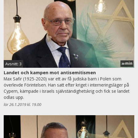
min
Avsnitt: 3
30
Landet och kampen mot antisemitismen
Max Safir (1925-2020) var ett av få judiska barn i Polen som
överlevde Förintelsen. Han satt efter kriget i interneringsläger på
Cypern, kämpade i Israels självständighetskrig och fick se landet
odlas upp.
lör 26.1.2019 kl. 19.00