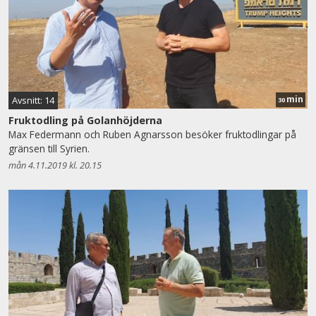
min
Avsnitt: 14
30
Fruktodling på Golanhöjderna
Max Federmann och Ruben Agnarsson besöker fruktodlingar på
gränsen till Syrien.
mån 4.11.2019 kl. 20.15