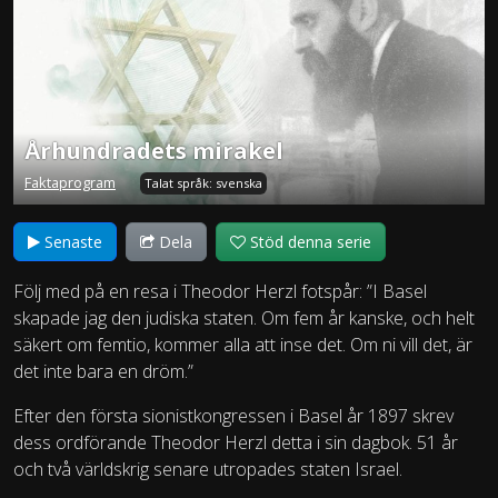
Århundradets mirakel
Faktaprogram
Talat språk: svenska
Senaste
Dela
Stöd denna serie
Följ med på en resa i Theodor Herzl fotspår: ”I Basel
skapade jag den judiska staten. Om fem år kanske, och helt
säkert om femtio, kommer alla att inse det. Om ni vill det, är
det inte bara en dröm.”
Efter den första sionistkongressen i Basel år 1897 skrev
dess ordförande Theodor Herzl detta i sin dagbok. 51 år
och två världskrig senare utropades staten Israel.