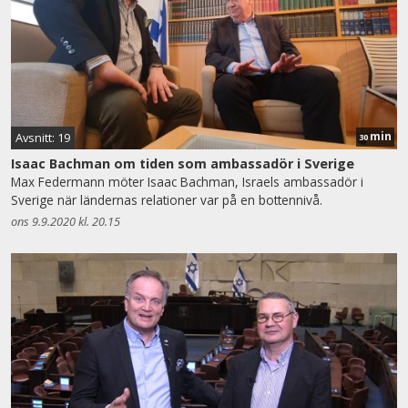
min
Avsnitt: 19
30
Isaac Bachman om tiden som ambassadör i Sverige
Max Federmann möter Isaac Bachman, Israels ambassadör i
Sverige när ländernas relationer var på en bottennivå.
ons 9.9.2020 kl. 20.15