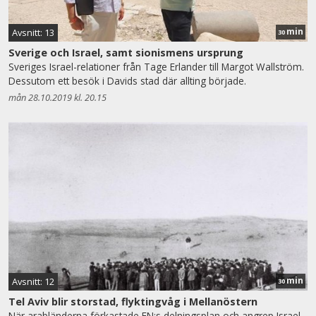
min
Avsnitt: 13
30
Sverige och Israel, samt sionismens ursprung
Sveriges Israel-relationer från Tage Erlander till Margot Wallström.
Dessutom ett besök i Davids stad där allting började.
mån 28.10.2019 kl. 20.15
min
Avsnitt: 12
30
Tel Aviv blir storstad, flyktingvåg i Mellanöstern
När arabländerna förkastade FN:s delningsplan och angrep Israel