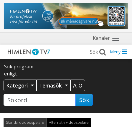
Näytä
Kanaler
valikko
Meny
Sök program
enligt:
Kategori
Temasök
A-Ö
Sök
Standardvideospelare
Alternativ videospelare