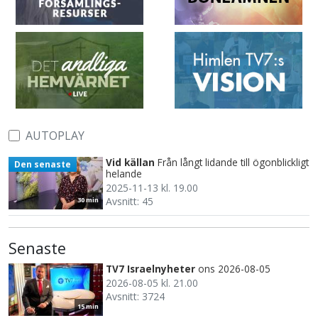
AUTOPLAY
Vid källan
Från långt lidande till ögonblickligt
Den senaste
helande
2025-11-13 kl. 19.00
Avsnitt: 45
30 min
Senaste
TV7 Israelnyheter
ons 2026-08-05
2026-08-05 kl. 21.00
Avsnitt: 3724
15 min