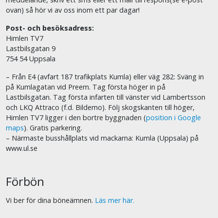
ovan) så hör vi av oss inom ett par dagar!
Post- och besöksadress:
Himlen TV7
Lastbilsgatan 9
754 54 Uppsala
– Från E4 (avfart 187 trafikplats Kumla) eller väg 282: Sväng in
på Kumlagatan vid Preem. Tag första höger in på
Lastbilsgatan. Tag första infarten till vänster vid Lambertsson
och LKQ Attraco (f.d. Bildemo). Följ skogskanten till höger,
Himlen TV7 ligger i den bortre byggnaden (
position i Google
maps
). Gratis parkering.
– Närmaste busshållplats vid mackarna: Kumla (Uppsala) på
www.ul.se
Förbön
Vi ber för dina böneämnen.
Läs mer här.