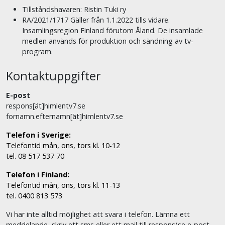
Tillståndshavaren: Ristin Tuki ry
RA/2021/1717 Gäller från 1.1.2022 tills vidare.
Insamlingsregion Finland förutom Åland. De insamlade
medlen används för produktion och sändning av tv-
program.
Kontaktuppgifter
E-post
respons[ät]himlentv7.se
fornamn.efternamn[ät]himlentv7.se
Telefon i Sverige:
Telefontid mån, ons, tors kl. 10-12
tel. 08 517 537 70
Telefon i Finland:
Telefontid mån, ons, tors kl. 11-13
tel. 0400 813 573
Vi har inte alltid möjlighet att svara i telefon. Lämna ett
meddelande, skriv ett sms eller ett mail till respons(se e-post