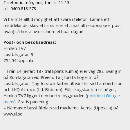
Telefontid mån, ons, tors kl. 11-13
tel. 0400 813 573
Vi har inte alltid möjlighet att svara i telefon. Lämna ett
meddelande, skriv ett sms eller ett mail till respons(se e-post
ovan) så hör vi av oss inom ett par dagar!
Post- och besöksadress:
Himlen TV7
Lastbilsgatan 9
754 54 Uppsala
– Från E4 (avfart 187 trafikplats Kumla) eller väg 282: Sväng in
på Kumlagatan vid Preem. Tag första höger in på
Lastbilsgatan. Tag första infarten till vänster vid Lambertsson
och LKQ Attraco (f.d. Bildemo). Följ skogskanten till höger,
Himlen TV7 ligger i den bortre byggnaden (
position i Google
maps
). Gratis parkering.
– Närmaste busshållplats vid mackarna: Kumla (Uppsala) på
www.ul.se