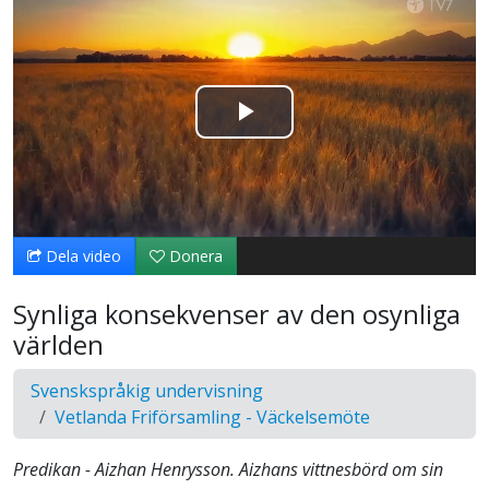
Spela
upp
video
Dela video
Donera
Synliga konsekvenser av den osynliga
världen
Svenskspråkig undervisning
Vetlanda Friförsamling - Väckelsemöte
Predikan - Aizhan Henrysson. Aizhans vittnesbörd om sin