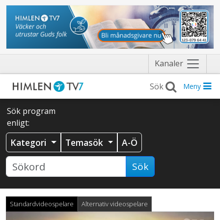
Näytä
Kanaler
valikko
Meny
Sök program
enligt:
Kategori
Temasök
A-Ö
Sök
Standardvideospelare
Alternativ videospelare