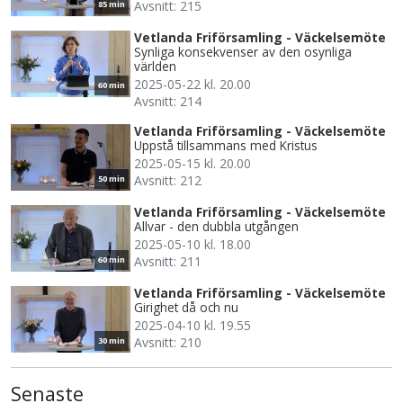
Avsnitt: 215
85 min
Vetlanda Friförsamling - Väckelsemöte
Synliga konsekvenser av den osynliga
världen
2025-05-22 kl. 20.00
60 min
Avsnitt: 214
Vetlanda Friförsamling - Väckelsemöte
Uppstå tillsammans med Kristus
2025-05-15 kl. 20.00
Avsnitt: 212
50 min
Vetlanda Friförsamling - Väckelsemöte
Allvar - den dubbla utgången
2025-05-10 kl. 18.00
Avsnitt: 211
60 min
Vetlanda Friförsamling - Väckelsemöte
Girighet då och nu
2025-04-10 kl. 19.55
Avsnitt: 210
30 min
Senaste