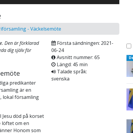
e
riförsamling - Väckelsemöte
se. Den är förklarad
Första sändningen: 2021-
da dig själv för
06-24
Avsnitt nummer: 65
D
Längd: 45 min
Talade språk:
lsemöte
svenska
diga predikanter
örsamling är en
 lokal församling
ll Jesu död på korset
 löftet om en
ekänner Honom som