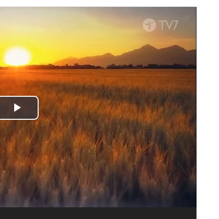
Spela
upp
video