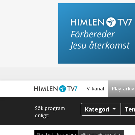
TV-kanal
Play-arkiv
Sök program
Kategori
Te
enligt:
Standardvideospelare
Alternativ videospelare