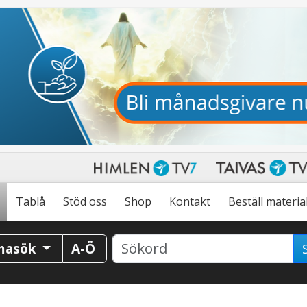
Tablå
Stöd oss
Shop
Kontakt
Beställ materia
masök
A-Ö