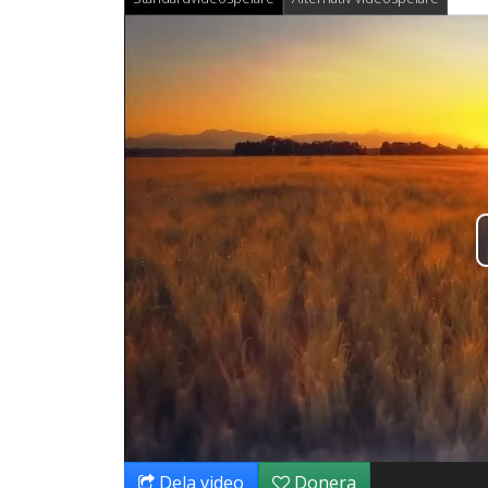
Dela video
Donera