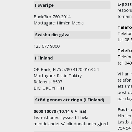
E-post
I Sverige
respons
fornam
BankGiro 760-2014
Mottagare: Himlen Media
Telefo
Telefon
Swisha din gåva
tel. 08
123 677 9300
Telefon
Telefon
I Finland
tel. 04
OP Bank, FI75 5780 4120 0163 54
Vi har i
Mottagare: Ristin Tuki ry
telefon
Referens: 8507
ett sms 
BIC: OKOYFIHH
post ov
par dag
Stöd genom att ringa (i Finland)
Post- 
0600 10070 (10,14 € + lna)
Himlen
Instruktioner: Lyssna till hela
Lastbil
meddelandet så blir donationen gjord.
754 54