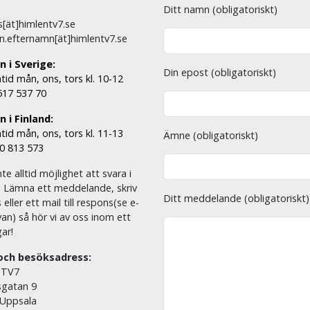
Ditt namn (obligatoriskt)
[ät]himlentv7.se
n.efternamn[ät]himlentv7.se
n i Sverige:
Din epost (obligatoriskt)
tid mån, ons, tors kl. 10-12
 517 537 70
 i Finland:
tid mån, ons, tors kl. 11-13
Ämne (obligatoriskt)
00 813 573
nte alltid möjlighet att svara i
. Lämna ett meddelande, skriv
Ditt meddelande (obligatoriskt)
eller ett mail till respons(se e-
an) så hör vi av oss inom ett
ar!
och besöksadress:
 TV7
sgatan 9
 Uppsala