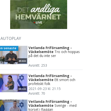
AUTOPLAY
Vetlanda Friförsamling -
en senaste
Väckelsemöte
Tro och hoppas
på det du inte ser
-
45 min
Avsnitt: 253
Vetlanda Friförsamling -
Väckelsemöte
Ett smort och
profetiskt folk
2021-09-23 kl. 21.15
60 min
Avsnitt: 70
Vetlanda Friförsamling -
Väckelsemöte
Sverige - med
korset i flaggan