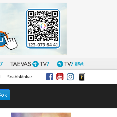
l
Snabblänkar
Sök