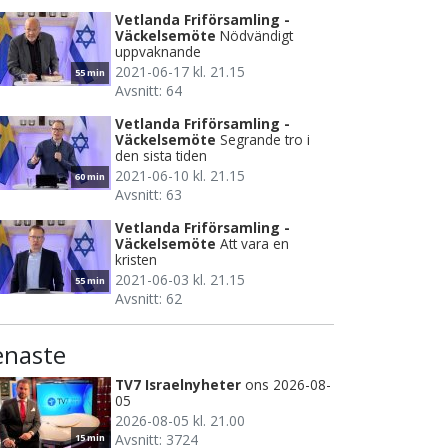
Vetlanda Friförsamling -
Väckelsemöte
Nödvändigt
uppvaknande
2021-06-17 kl. 21.15
55 min
Avsnitt: 64
Vetlanda Friförsamling -
Väckelsemöte
Segrande tro i
den sista tiden
2021-06-10 kl. 21.15
60 min
Avsnitt: 63
Vetlanda Friförsamling -
Väckelsemöte
Att vara en
kristen
2021-06-03 kl. 21.15
55 min
Avsnitt: 62
enaste
TV7 Israelnyheter
ons 2026-08-
05
2026-08-05 kl. 21.00
Avsnitt: 3724
15 min