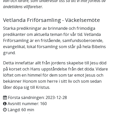
vän och lärare, som undervisar oss så att vi inte förleds av
ändetidens villfarelser.
Vetlanda Friförsamling - Väckelsemöte
Starka predikningar av brinnande och frimodiga
predikanter om aktuella teman för vår tid. Vetlanda
Friförsamling är en fristående, samfundsoberoende,
evangelikal, lokal församling som står på hela Bibelns
grund.
Detta innefattar allt från jordens skapelse till Jesu död
på korset och Hans uppståndelse från det döda. Vidare
löftet om en himmel för dem som tar emot Jesus och
bekänner Honom som herre i sitt liv och som sedan
låter döpa sig till Kristus.
Första sändningen: 2023-12-28
Avsnitt nummer: 160
Längd: 60 min