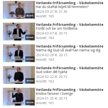
Vetlanda Friförsamling - Väckelsemöte
Har du skaffat biljett till himmelen?
2024-03-21 kl. 21.30
Avsnitt: 165
45 min
Vetlanda Friförsamling - Väckelsemöte
Förlåt och be om förlåtelse
2024-03-07 kl. 20.15
Avsnitt: 164
60 min
Vetlanda Friförsamling - Väckelsemöte
Närma dig Gud så skall han närma sig dig
2024-02-29 kl. 20.15
Avsnitt: 163
60 min
Vetlanda Friförsamling - Väckelsemöte
Gud söker ditt hjärta
2024-02-22 kl. 20.15
Avsnitt: 162
40 min
Vetlanda Friförsamling - Väckelsemöte
Kristna fariseer i Sverige
2024-01-25 kl. 20.15
Avsnitt: 161
30 min