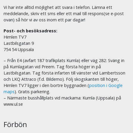
Vi har inte alltid möjlighet att svara i telefon. Lämna ett
meddelande, skriv ett sms eller ett mail till respons(se e-post
ovan) så hör vi av oss inom ett par dagar!
Post- och besöksadress:
Himlen TV7
Lastbilsgatan 9
754 54 Uppsala
– Från E4 (avfart 187 trafikplats Kumla) eller väg 282: Sväng in
på Kumlagatan vid Preem. Tag första höger in på
Lastbilsgatan. Tag första infarten till vänster vid Lambertsson
och LKQ Attraco (f.d. Bildemo). Följ skogskanten till höger,
Himlen TV7 ligger i den bortre byggnaden (
position i Google
maps
). Gratis parkering.
– Närmaste busshållplats vid mackarna: Kumla (Uppsala) på
www.ul.se
Förbön