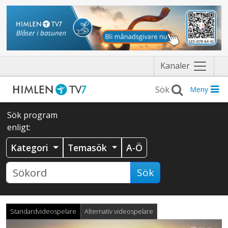
Näytä
Kanaler
valikko
Meny
Sök program
enligt:
Kategori
Temasök
A-Ö
Sök
Standardvideospelare
Alternativ videospelare