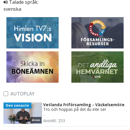
Talade språk:
svenska
AUTOPLAY
Vetlanda Friförsamling - Väckelsemöte
Den senaste
Tro och hoppas på det du inte ser
-
Avsnitt: 253
45 min