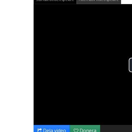
Dela video
Donera