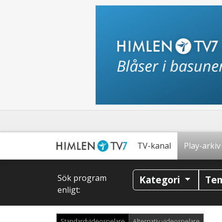
TV-kanal
Play-arkiv
Sök program
Kategori
Te
enligt:
Standardvideospelare
Alternativ videospelare