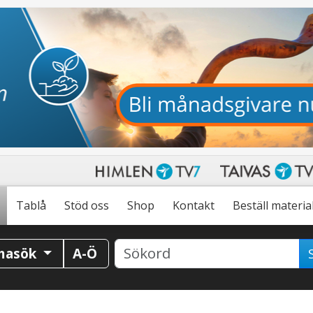
Tablå
Stöd oss
Shop
Kontakt
Beställ materia
masök
A-Ö