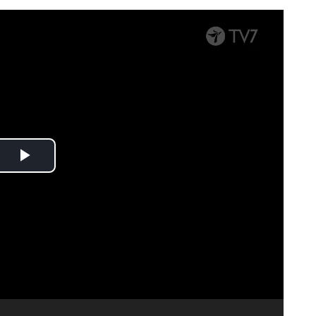
Spela
upp
video