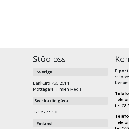
Stöd oss
Kon
E-post
I Sverige
respons
fornam
BankGiro 760-2014
Mottagare: Himlen Media
Telefo
Telefon
Swisha din gåva
tel. 08
123 677 9300
Telefon
Telefon
I Finland
tel. 04