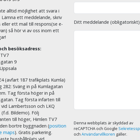
nte alltid möjlighet att svara i
. Lämna ett meddelande, skriv
Ditt meddelande (obligatoriskt)
eller ett mail till respons(se e-
an) så hör vi av oss inom ett
ar!
och besöksadress:
 TV7
sgatan 9
 Uppsala
E4 (avfart 187 trafikplats Kumla)
äg 282: Sväng in på Kumlagatan
em. Tag första höger in på
sgatan. Tag första infarten till
r vid Lambertsson och LKQ
 (f.d. Bildemo). Följ
nten till höger, Himlen TV7
Denna webbplats är skyddad av
i den bortre byggnaden (
position
reCAPTCHA och Google
Sekretessp
le maps
). Gratis parkering.
och
Användarvillkoren
gäller.
ste busshållplats vid