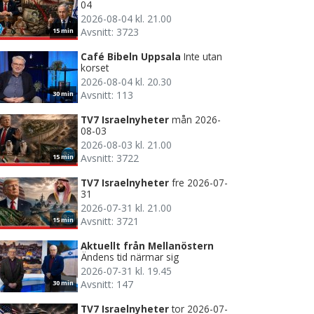
04
2026-08-04 kl. 21.00
Avsnitt: 3723
15 min
Café Bibeln Uppsala
Inte utan
korset
2026-08-04 kl. 20.30
Avsnitt: 113
30 min
TV7 Israelnyheter
mån 2026-
08-03
2026-08-03 kl. 21.00
Avsnitt: 3722
15 min
TV7 Israelnyheter
fre 2026-07-
31
2026-07-31 kl. 21.00
Avsnitt: 3721
15 min
Aktuellt från Mellanöstern
Ändens tid närmar sig
2026-07-31 kl. 19.45
Avsnitt: 147
30 min
TV7 Israelnyheter
tor 2026-07-