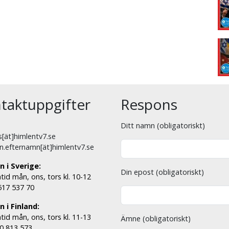
taktuppgifter
Respons
Ditt namn (obligatoriskt)
[ät]himlentv7.se
n.efternamn[ät]himlentv7.se
n i Sverige:
Din epost (obligatoriskt)
tid mån, ons, tors kl. 10-12
 517 537 70
 i Finland:
tid mån, ons, tors kl. 11-13
Ämne (obligatoriskt)
00 813 573