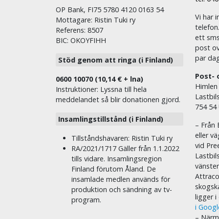
OP Bank, FI75 5780 4120 0163 54
Vi har i
Mottagare: Ristin Tuki ry
telefon
Referens: 8507
ett sms 
BIC: OKOYFIHH
post ov
par dag
Stöd genom att ringa (i Finland)
Post- 
0600 10070 (10,14 € + lna)
Himlen
Instruktioner: Lyssna till hela
Lastbil
meddelandet så blir donationen gjord.
754 54
Insamlingstillstånd (i Finland)
– Från 
eller v
Tillståndshavaren: Ristin Tuki ry
vid Pre
RA/2021/1717 Gäller från 1.1.2022
Lastbil
tills vidare. Insamlingsregion
vänste
Finland förutom Åland. De
Attraco
insamlade medlen används för
skogska
produktion och sändning av tv-
ligger 
program.
i Goog
– Närma