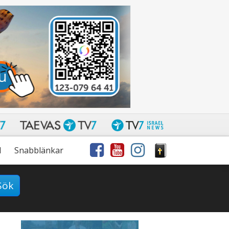
l
Snabblänkar
Sök