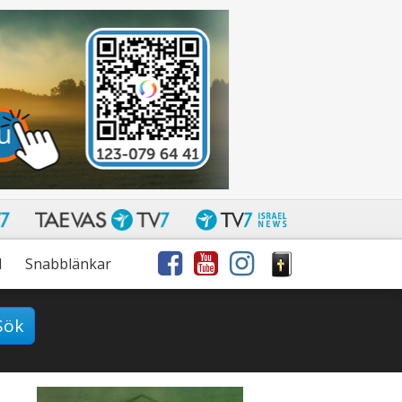
l
Snabblänkar
Sök