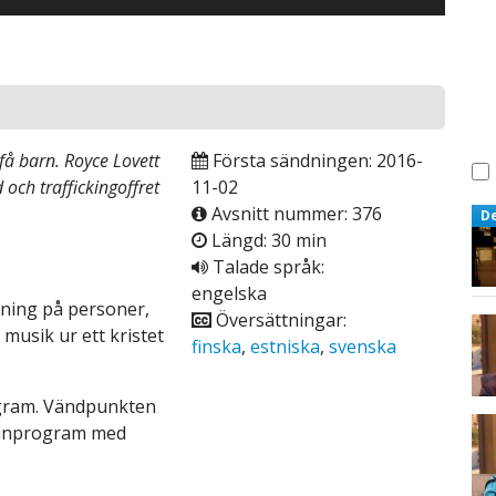
få barn. Royce Lovett
Första sändningen: 2016-
 och traffickingoffret
11-02
Avsnitt nummer: 376
D
Längd: 30 min
Talade språk:
engelska
ning på personer,
Översättningar:
musik ur ett kristet
finska
,
estniska
,
svenska
ogram. Vändpunkten
asinprogram med