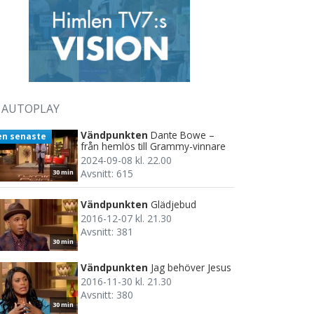
AUTOPLAY
Vändpunkten
Dante Bowe –
en senaste
från hemlös till Grammy-vinnare
2024-09-08 kl. 22.00
Avsnitt: 615
30 min
Vändpunkten
Glädjebud
2016-12-07 kl. 21.30
Avsnitt: 381
30 min
Vändpunkten
Jag behöver Jesus
2016-11-30 kl. 21.30
Avsnitt: 380
30 min