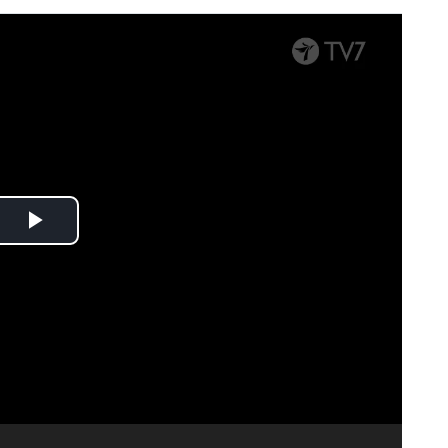
Spela
upp
video