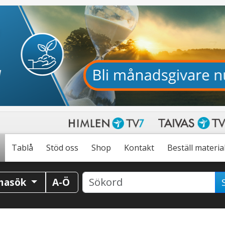
Tablå
Stöd oss
Shop
Kontakt
Beställ materia
masök
A-Ö