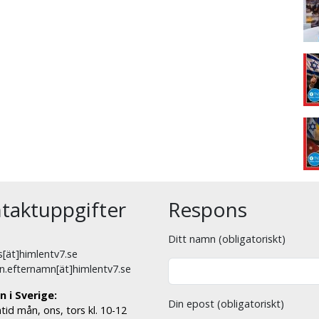
taktuppgifter
Respons
Ditt namn (obligatoriskt)
[ät]himlentv7.se
n.efternamn[ät]himlentv7.se
n i Sverige:
Din epost (obligatoriskt)
tid mån, ons, tors kl. 10-12