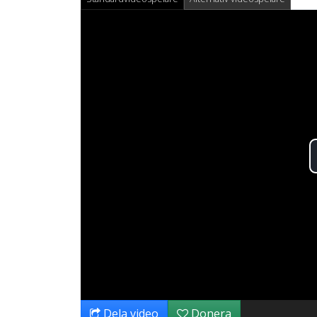
Dela video
Donera