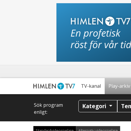
TV-kanal
Play-arkiv
Sök program
Kategori
Te
enligt:
Standardvideospelare
Alternativ videospelare