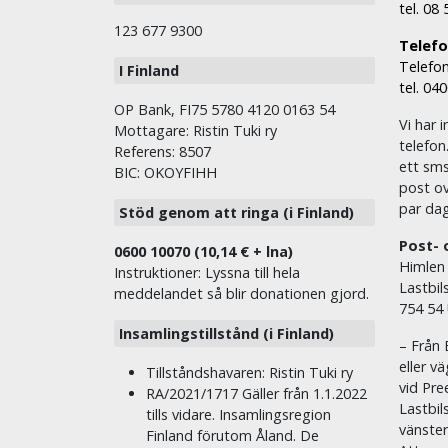
tel. 08
123 677 9300
Telefon
Telefon
I Finland
tel. 04
OP Bank, FI75 5780 4120 0163 54
Vi har i
Mottagare: Ristin Tuki ry
telefon
Referens: 8507
ett sms 
BIC: OKOYFIHH
post ov
par dag
Stöd genom att ringa (i Finland)
Post- 
0600 10070 (10,14 € + lna)
Himlen
Instruktioner: Lyssna till hela
Lastbil
meddelandet så blir donationen gjord.
754 54
Insamlingstillstånd (i Finland)
– Från 
eller v
Tillståndshavaren: Ristin Tuki ry
vid Pre
RA/2021/1717 Gäller från 1.1.2022
Lastbil
tills vidare. Insamlingsregion
vänste
Finland förutom Åland. De