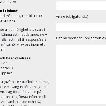
 517 537 70
 i Finland:
tid mån, ons, tors kl. 11-13
Ämne (obligatoriskt)
00 813 573
nte alltid möjlighet att svara i
. Lämna ett meddelande, skriv
Ditt meddelande (obligatoriskt)
eller ett mail till respons(se e-
an) så hör vi av oss inom ett
ar!
och besöksadress:
 TV7
sgatan 9
 Uppsala
E4 (avfart 187 trafikplats Kumla)
äg 282: Sväng in på Kumlagatan
em. Tag första höger in på
sgatan. Tag första infarten till
r vid Lambertsson och LKQ